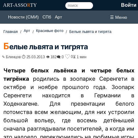
ART-ASSO
R
TY
Войти
Новости (СМИ)
СПб
Арт
☰ Меню
Арт
Красивые фото
Главная
Белые львята и тигрята
Б
елые львята и тигрята
♡
0
✎ Блинцов ⏱ 25.03.2013 👁 182
🗨 0
⏳ 1 мин
Четыре белых львёнка и четыре белых
тигрёнка
родились в зоопарке Серенгети в
октябре и ноябре прошлого года. Зоопарк
Серенгети находится в Германии в
Ходенхагене. Для презентации белого
потомства всем желающим, для них устроили
большой вольер, где восемь детёнышей
сначала разглядывали посетителей, а когда им
это надоело, переключились на любимые игры