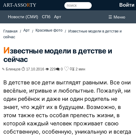
ART-ASSO
R
TY
Войти
Новости (СМИ)
СПб
Арт
☰ Меню
Арт
Красивые фото
Главная
Известные модели в детстве и
сейчас
И
звестные модели в детстве и
сейчас
♡
0
✎ Блинцов ⏱ 17.10.2016 👁 229
🗨 0
⏳ 2 мин
В детстве все дети выглядят равными. Все они
весёлые, игривые и любопытные. Пожалуй, ни
один ребёнок и даже ни один родитель не
знает, что ждёт их в будущем. Возможно, в
этом также есть особая прелесть жизни, в
которой каждый человек проживает свою
собственную, особенную, уникальную и всегда