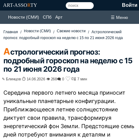
ART-ASSO
R
TY
Войти
Новости (СМИ)
СПб
Арт
☰ Меню
Новости (СМИ)
Свежие новости
Главная
Астрологический
прогноз: подробный гороскоп на неделю с 15 по 21 июня 2026 года
А
стрологический прогноз:
подробный гороскоп на неделю с 15
по 21 июня 2026 года
♡
0
✎ Блинцов ⏱ 14.06.2026 👁 268
🗨 0
⏳ 7 мин
Середина первого летнего месяца приносит
уникальные планетарные конфигурации.
Приближающееся летнее солнцестояние
диктует свои правила, трансформируя
энергетический фон Земли. Предстоящие семь
дней потребуют внимания к деталям и