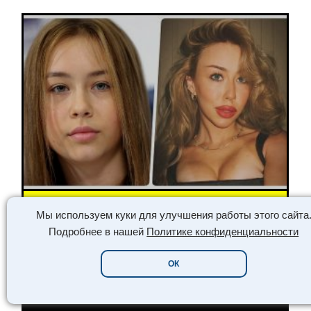
УШКИ ЗНАМЕНИТОСТИ /// WORLD GIRLS /// ДЕВУШ
Мы используем куки для улучшения работы этого сайта
Подробнее в нашей
Политике конфиденциальности
ИЗ «ЦАРЕВНЫ-НЕСМЕЯНЫ» В
СВЕТСКУЮ ЛЬВИЦУ:
ОК
ТРАНСФОРМАЦИЯ ВНЕШНОСТИ И
ЖИЗНИ ТАИСИИ МАСЛЯКОВОЙ