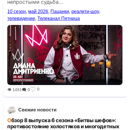
непростыми судьба...
10 сезон
,
май 2026
,
Пацанки
,
реалити-шоу
,
телевидение
,
Телеканал Пятница
♡
0
👁 1491
🗨 0
Свежие новости
Обзор 8 выпуска 6 сезона «Битвы шефов»:
противостояние холостяков и многодетных