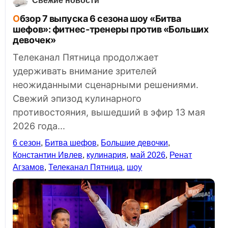
Свежие новости
Обзор 7 выпуска 6 сезона шоу «Битва
шефов»: фитнес-тренеры против «Больших
девочек»
Телеканал Пятница продолжает
удерживать внимание зрителей
неожиданными сценарными решениями.
Свежий эпизод кулинарного
противостояния, вышедший в эфир 13 мая
2026 года...
6 сезон
,
Битва шефов
,
Большие девочки
,
Константин Ивлев
,
кулинария
,
май 2026
,
Ренат
Агзамов
,
Телеканал Пятница
,
шоу