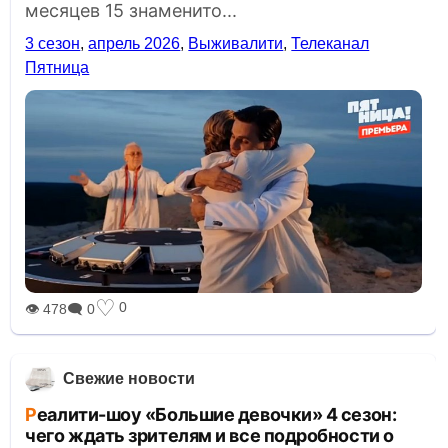
месяцев 15 знаменито...
3 сезон
,
апрель 2026
,
Выживалити
,
Телеканал
Пятница
♡
0
👁 478
🗨 0
Свежие новости
Реалити-шоу «Большие девочки» 4 сезон:
чего ждать зрителям и все подробности о