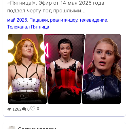
«Пятница!». Эфир от 14 мая 2026 года
подвел черту под прошлыми...
май 2026
,
Пацанки
,
реалити-шоу
,
телевидение
,
Телеканал Пятница
♡
0
👁 1262
🗨 0