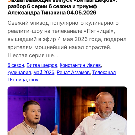
разбор 6 серии 6 сезона и триумф
Александра Тинакина 04.05.2026
Свежий эпизод популярного кулинарного
реалити-шоу на телеканале «Пятница!»,
вышедший в эфир 4 мая 2026 года, подарил
зрителям мощнейший накал страстей.
Шестая серия ше...
6 сезон
,
Битва шефов
,
Константин Ивлев
,
кулинария
,
май 2026
,
Ренат Агзамов
,
Телеканал
Пятница
,
шоу