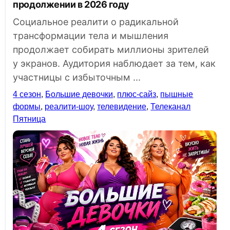
продолжении в 2026 году
Социальное реалити о радикальной
трансформации тела и мышления
продолжает собирать миллионы зрителей
у экранов. Аудитория наблюдает за тем, как
участницы с избыточным ...
4 сезон
,
Большие девочки
,
плюс-сайз
,
пышные
формы
,
реалити-шоу
,
телевидение
,
Телеканал
Пятница