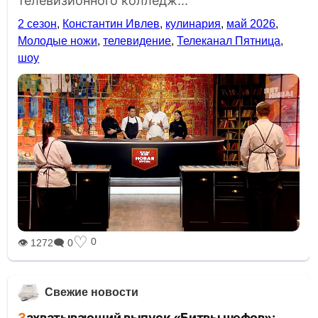
телевизионного колледж...
2 сезон
,
Константин Ивлев
,
кулинария
,
май 2026
,
Молодые ножи
,
телевидение
,
Телеканал Пятница
,
шоу
♡
0
👁 1272
🗨 0
Свежие новости
Захватывающий выпуск «Битвы шефов»: