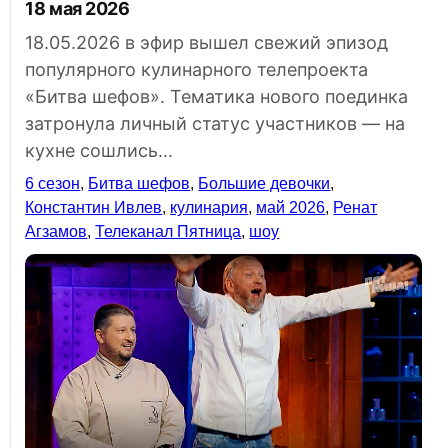
18 мая 2026
18.05.2026 в эфир вышел свежий эпизод
популярного кулинарного телепроекта
«Битва шефов». Тематика нового поединка
затронула личный статус участников — на
кухне сошлись...
6 сезон
,
Битва шефов
,
Большие девочки
,
Константин Ивлев
,
кулинария
,
май 2026
,
Ренат
Агзамов
,
Телеканал Пятница
,
шоу