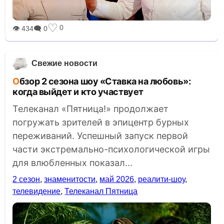
♡
0
👁 434
🗨 0
Свежие новости
Обзор 2 сезона шоу «Ставка на любовь»:
когда выйдет и кто участвует
Телеканал «Пятница!» продолжает
погружать зрителей в эпицентр бурных
переживаний. Успешный запуск первой
части экстремально-психологической игры
для влюбленных показал...
2 сезон
,
знаменитости
,
май 2026
,
реалити-шоу
,
телевидение
,
Телеканал Пятница