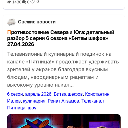
♡
0
👁 1430
🗨 0
Свежие новости
Противостояние Севера и Юга: детальный
разбор 5 серии 6 сезона «Битвы шефов»
27.04.2026
Телевизионный кулинарный поединок на
канале «Пятница!» продолжает удерживать
зрителей у экранов благодаря вкусным
блюдам, неординарным рецептам и
высокому уровню накал...
6 сезон
,
апрель 2026
,
Битва шефов
,
Константин
Ивлев
,
кулинария
,
Ренат Агзамов
,
Телеканал
Пятница
,
шоу