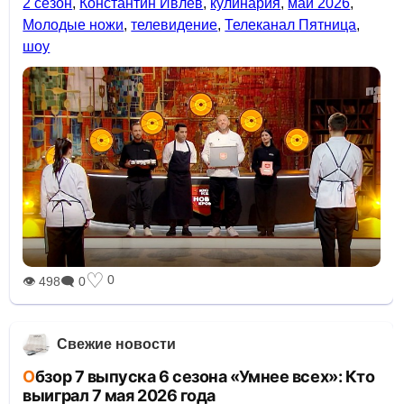
2 сезон
,
Константин Ивлев
,
кулинария
,
май 2026
,
Молодые ножи
,
телевидение
,
Телеканал Пятница
,
шоу
♡
0
👁 498
🗨 0
Свежие новости
Обзор 7 выпуска 6 сезона «Умнее всех»: Кто
выиграл 7 мая 2026 года