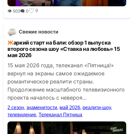
♡
0
👁 503
🗨 0
Свежие новости
Жаркий старт на Бали: обзор 1 выпуска
второго сезона шоу «Ставка на любовь» 15
мая 2026
15 мая 2026 года, телеканал «Пятница!»
вернул на экраны самое ожидаемое
романтическое реалити страны.
Продолжение масштабного телевизионного
проекта началось с невероя...
2 сезон
,
знаменитости
,
май 2026
,
реалити-шоу
,
телевидение
,
Телеканал Пятница