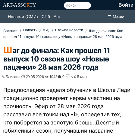
ART-ASSO
R
TY
Войти
Новости (СМИ)
СПб
Арт
☰ Меню
Новости (СМИ)
Свежие новости
Главная
Шаг до финала: Как
прошел 11 выпуск 10 сезона шоу «Новые пацанки» 28 мая 2026 года
Ш
аг до финала: Как прошел 11
выпуск 10 сезона шоу «Новые
пацанки» 28 мая 2026 года
♡
0
✎ Блинцов ⏱ 29.05.2026 👁 1048
🗨 0
⏳ 5 мин
Предпоследняя неделя обучения в Школе Леди
традиционно проверяет нервы участниц на
прочность. Эфир от 28 мая 2026 года
расставил все точки над «i», определив тех,
кто поборется за золотую брошь. Десятый
юбилейный сезон, получивший название