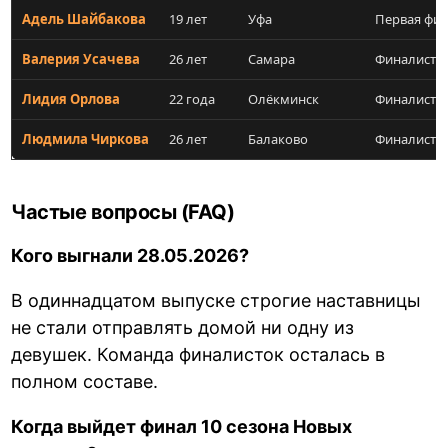
Адель Шайбакова
19 лет
Уфа
Первая фин
Валерия Усачева
26 лет
Самара
Финалистк
Лидия Орлова
22 года
Олёкминск
Финалистк
Людмила Чиркова
26 лет
Балаково
Финалистк
Частые вопросы (FAQ)
Кого выгнали 28.05.2026?
В одиннадцатом выпуске строгие наставницы
не стали отправлять домой ни одну из
девушек. Команда финалисток осталась в
полном составе.
Когда выйдет финал 10 сезона Новых