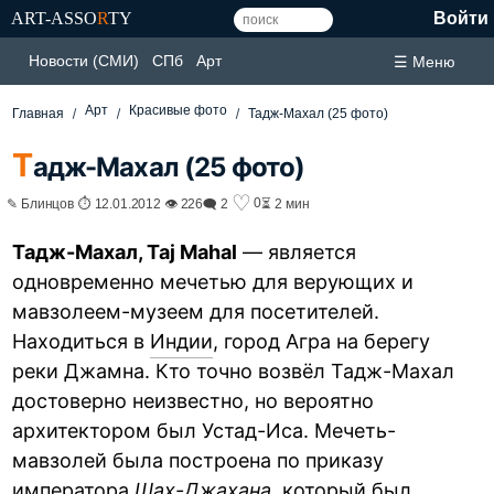
ART-ASSO
R
TY
Войти
Новости (СМИ)
СПб
Арт
☰ Меню
Арт
Красивые фото
Главная
Тадж-Махал (25 фото)
Т
адж-Махал (25 фото)
♡
0
✎ Блинцов ⏱ 12.01.2012 👁 226
🗨 2
⏳ 2 мин
Тадж-Махал, Taj Mahal
— является
одновременно мечетью для верующих и
мавзолеем-музеем для посетителей.
Находиться в
Индии
, город Агра на берегу
реки Джамна. Кто точно возвёл Тадж-Махал
достоверно неизвестно, но вероятно
архитектором был Устад-Иса. Мечеть-
мавзолей была построена по приказу
императора
Шах-Джахана
, который был