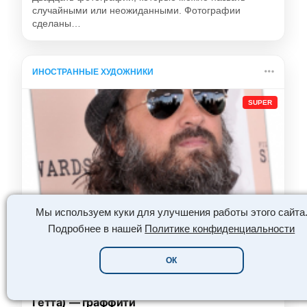
случайными или неожиданными. Фотографии
сделаны…
ИНОСТРАННЫЕ ХУДОЖНИКИ
SUPER
Мы используем куки для улучшения работы этого сайта
Подробнее в нашей
Политике конфиденциальности
😍
👏
😮
❤️
ОК
Мистер Мозгоправ (Mr. Brainwash, Тьерри
Гетта) — граффити