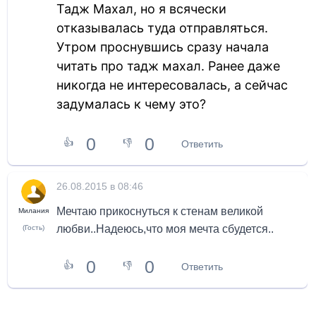
Тадж Махал, но я всячески
отказывалась туда отправляться.
Утром проснувшись сразу начала
читать про тадж махал. Ранее даже
никогда не интересовалась, а сейчас
задумалась к чему это?
0
0
👍
👎
Ответить
26.08.2015 в 08:46
Мечтаю прикоснуться к стенам великой
Милания
любви..Надеюсь,что моя мечта сбудется..
(Гость)
0
0
👍
👎
Ответить