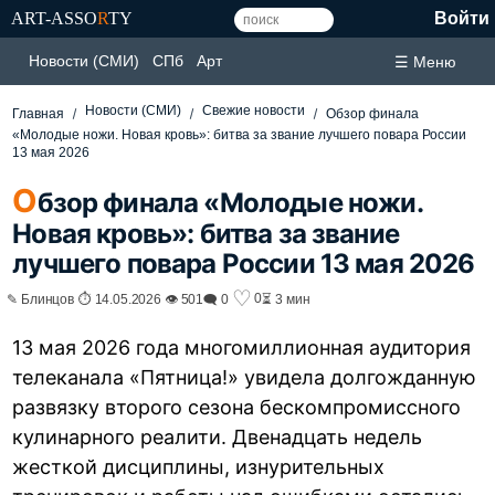
ART-ASSO
R
TY
Войти
Новости (СМИ)
СПб
Арт
☰ Меню
Новости (СМИ)
Свежие новости
Главная
Обзор финала
«Молодые ножи. Новая кровь»: битва за звание лучшего повара России
13 мая 2026
О
бзор финала «Молодые ножи.
Новая кровь»: битва за звание
лучшего повара России 13 мая 2026
♡
0
✎ Блинцов ⏱ 14.05.2026 👁 501
🗨 0
⏳ 3 мин
13 мая 2026 года многомиллионная аудитория
телеканала «Пятница!» увидела долгожданную
развязку второго сезона бескомпромиссного
кулинарного реалити. Двенадцать недель
жесткой дисциплины, изнурительных