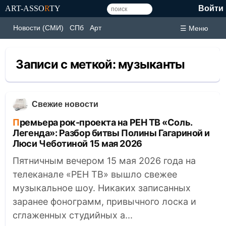
ART-ASSO
R
TY
Войти
Новости (СМИ)
СПб
Арт
☰ Меню
Записи с меткой:
музыканты
Свежие новости
Премьера рок-проекта на РЕН ТВ «Соль.
Легенда»: Разбор битвы Полины Гагариной и
Люси Чеботиной 15 мая 2026
Пятничным вечером 15 мая 2026 года на
телеканале «РЕН ТВ» вышло свежее
музыкальное шоу. Никаких записанных
заранее фонограмм, привычного лоска и
сглаженных студийных а...