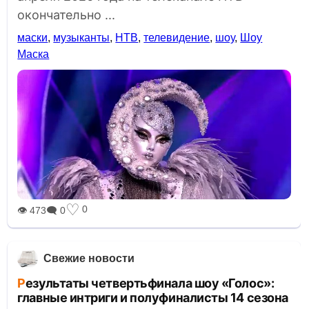
окончательно ...
маски
,
музыканты
,
НТВ
,
телевидение
,
шоу
,
Шоу
Маска
♡
0
👁 473
🗨 0
Свежие новости
Результаты четвертьфинала шоу «Голос»:
главные интриги и полуфиналисты 14 сезона