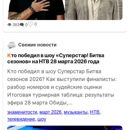
♡
0
👁 383
🗨 0
Свежие новости
Кто победил в шоу «Суперстар! Битва
сезонов» на НТВ 28 марта 2026 года
Кто победил в шоу Суперстар Битва
сезонов 2026? Как выступили финалисты:
разбор номеров и судейские оценки
Итоговая турнирная таблица: результаты
эфира 28 марта Обиды,...
знаменитости
,
март 2026
,
музыканты
,
НТВ
,
телевидение
,
шоу