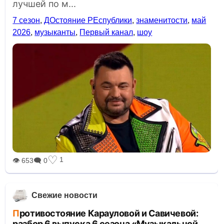
лучшей по м...
7 сезон
,
ДОстояние РЕспублики
,
знаменитости
,
май
2026
,
музыканты
,
Первый канал
,
шоу
♡
1
👁 653
🗨 0
Свежие новости
Противостояние Карауловой и Савичевой:
разбор 6 выпуска 6 сезона «Музыкальной