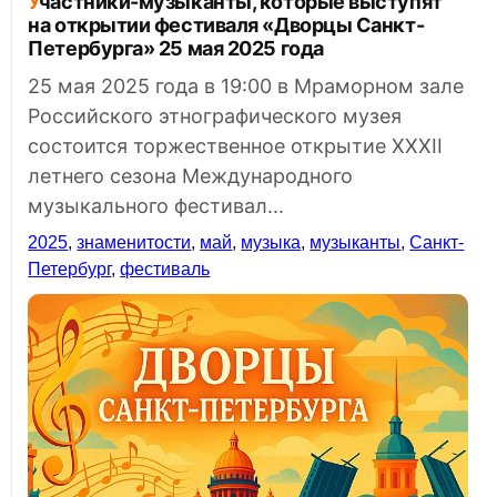
Участники-музыканты, которые выступят
на открытии фестиваля «Дворцы Санкт-
Петербурга» 25 мая 2025 года
25 мая 2025 года в 19:00 в Мраморном зале
Российского этнографического музея
состоится торжественное открытие XXXII
летнего сезона Международного
музыкального фестивал...
2025
,
знаменитости
,
май
,
музыка
,
музыканты
,
Санкт-
Петербург
,
фестиваль