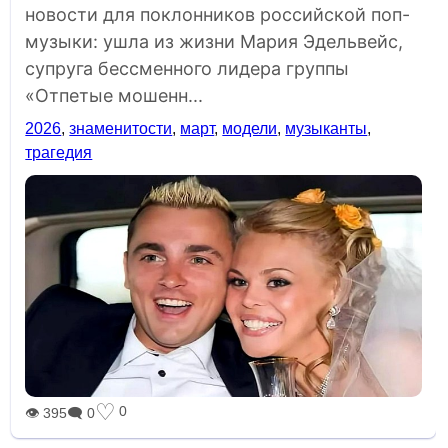
новости для поклонников российской поп-
музыки: ушла из жизни Мария Эдельвейс,
супруга бессменного лидера группы
«Отпетые мошенн...
2026
,
знаменитости
,
март
,
модели
,
музыканты
,
трагедия
♡
0
👁 395
🗨 0