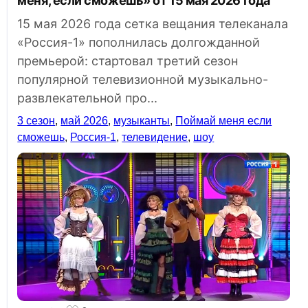
меня, если сможешь» от 15 мая 2026 года
15 мая 2026 года сетка вещания телеканала
«Россия-1» пополнилась долгожданной
премьерой: стартовал третий сезон
популярной телевизионной музыкально-
развлекательной про...
3 сезон
,
май 2026
,
музыканты
,
Поймай меня если
сможешь
,
Россия-1
,
телевидение
,
шоу