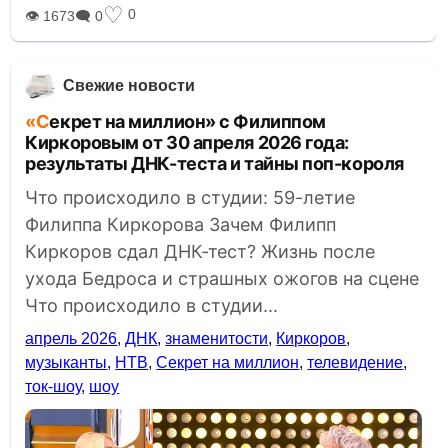
♡
0
👁 1673
🗨 0
Свежие новости
«Секрет на миллион» с Филиппом
Киркоровым от 30 апреля 2026 года:
результаты ДНК-теста и тайны поп-короля
Что происходило в студии: 59-летие
Филиппа Киркорова Зачем Филипп
Киркоров сдал ДНК-тест? Жизнь после
ухода Бедроса и страшных ожогов на сцене
Что происходило в студии...
апрель 2026
,
ДНК
,
знаменитости
,
Киркоров
,
музыканты
,
НТВ
,
Секрет на миллион
,
телевидение
,
ток-шоу
,
шоу