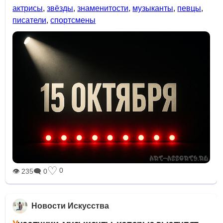
актрисы
,
звёзды
,
знаменитости
,
музыканты
,
певцы
,
писатели
,
спортсмены
♡
0
👁 235
🗨 0
Новости Искусства