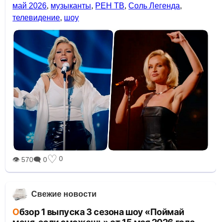
май 2026
,
музыканты
,
РЕН ТВ
,
Соль Легенда
,
телевидение
,
шоу
♡
0
👁 570
🗨 0
Свежие новости
Обзор 1 выпуска 3 сезона шоу «Поймай