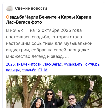
Свежие новости
Свадьба Чарли Бенанте и Карлы Харви в
Лас-Вегасе фото
В ночь с 11 на 12 октября 2025 года
состоялась свадьба, которая стала
настоящим событием для музыкальной
индустрии, собрав на своей площадке
множество легенд и звезд. ...
2025
,
знаменитости
,
Лас-Вегас
,
музыканты
,
октябрь
,
певицы
,
свадьба
,
США