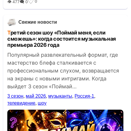
♡
0
👁 477
🗨 0
Свежие новости
Третий сезон шоу «Поймай меня, если
сможешь»: когда состоится музыкальная
премьера 2026 года
Популярный развлекательный формат, где
мастерство блефа сталкивается с
профессиональным слухом, возвращается
на экраны с новыми интригами. Когда
выйдет 3 сезон «Поймай...
3 сезон
,
май 2026
,
музыканты
,
Россия-1
,
телевидение
,
шоу