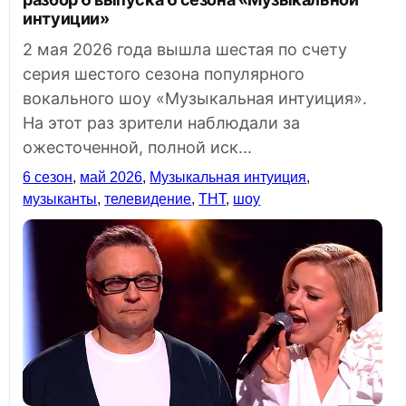
интуиции»
2 мая 2026 года вышла шестая по счету
серия шестого сезона популярного
вокального шоу «Музыкальная интуиция».
На этот раз зрители наблюдали за
ожесточенной, полной иск...
6 сезон
,
май 2026
,
Музыкальная интуиция
,
музыканты
,
телевидение
,
ТНТ
,
шоу