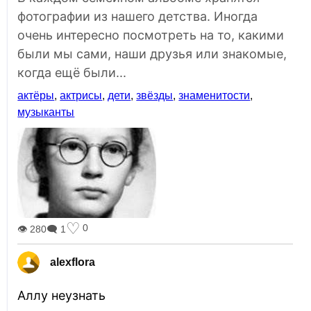
фотографии из нашего детства. Иногда
очень интересно посмотреть на то, какими
были мы сами, наши друзья или знакомые,
когда ещё были...
актёры
,
актрисы
,
дети
,
звёзды
,
знаменитости
,
музыканты
♡
0
👁 280
🗨 1
alexflora
Аллу неузнать