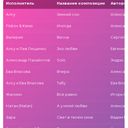
Исполнитель
Название композиции
Авторы 
Алсу
Зимний сон
Алексан
Filatov & Karas
Иногда
Алексан
Валерия
Весна
Сергей 
Алсу и Лев Лещенко
Эхо любви
Евгений
Александр Панайотов
Solo
Эндрю Л
Ева Власова
Вчера
Алексан
Алсу и Ева Власова
Табу
Ева Вла
Жасмин
Всё равно
Игорь К
Натан (Natan)
А у моей любви
Алексей 
Зара
Свет в твоём окне
Вадим Ба