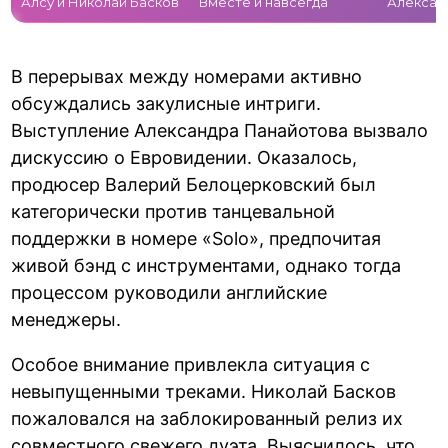
Алсу и Николай Басков
Вместе и навсегда
Алексан
В перерывах между номерами активно
обсуждались закулисные интриги.
Выступление Александра Панайотова вызвало
дискуссию о Евровидении. Оказалось,
продюсер Валерий Белоцерковский был
категорически против танцевальной
поддержки в номере «Solo», предпочитая
живой бэнд с инструментами, однако тогда
процессом руководили английские
менеджеры.
Особое внимание привлекла ситуация с
невыпущенными треками. Николай Басков
пожаловался на заблокированный релиз их
совместного свежего дуэта. Выяснилось, что