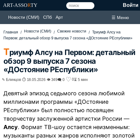
ART-ASSO
R
TY
Войти
Новости (СМИ)
СПб
Арт
☰ Меню
Новости (СМИ)
Свежие новости
Главная
Триумф Алсу на
Первом: детальный обзор 9 выпуска 7 сезона «ДОстояние РЕспублики»
Т
риумф Алсу на Первом: детальный
обзор 9 выпуска 7 сезона
«ДОстояние РЕспублики»
♡
0
✎ Блинцов ⏱ 18.05.2026 👁 349
🗨 0
⏳ 5 мин
Девятый эпизод седьмого сезона любимой
миллионами программы «ДОстояние
РЕспублики» был полностью посвящен
творчеству заслуженной артистки России —
Алсу
. Формат ТВ-шоу остается неизменным:
музыканты разных жанров исполняют золотой