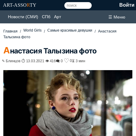
ART-ASSO
R
TY
Войти
Новости (СМИ)
СПб
Арт
☰ Меню
World Girls
Самые красивые девушки
Главная
Анастасия
Талызина фото
А
настасия Талызина фото
♡
0
✎ Блинцов ⏱ 13.03.2021 👁 416
🗨 0
⏳ 3 мин