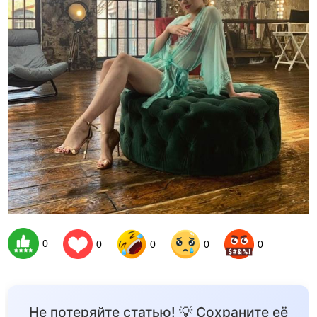
0
0
0
0
0
Не потеряйте статью! 💡 Сохраните её