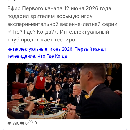
Эфир Первого канала 12 июня 2026 года
подарил зрителям восьмую игру
экспериментальной весенне-летней серии
«Что? Где? Когда?». Интеллектуальный
клуб продолжает тестиро...
интеллектуальные
,
июнь 2026
,
Первый канал
,
телевидение
,
Что Где Когда
♡
0
👁 790
🗨 0