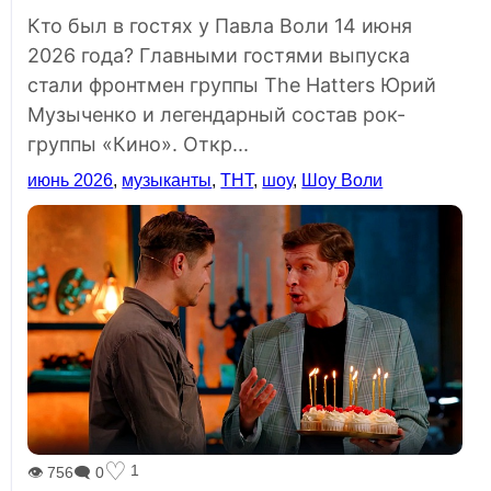
Кто был в гостях у Павла Воли 14 июня
2026 года? Главными гостями выпуска
стали фронтмен группы The Hatters Юрий
Музыченко и легендарный состав рок-
группы «Кино». Откр...
июнь 2026
,
музыканты
,
ТНТ
,
шоу
,
Шоу Воли
♡
1
👁 756
🗨 0