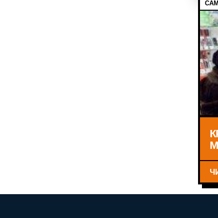
САМ
К
М
Ч