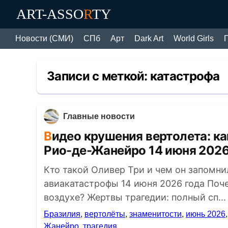
ART-ASSO
R
TY
Новости (СМИ)
СПб
Арт
Dark Art
World Girls
Записи с меткой:
катастрофа
Главные новости
Видео крушения вертолета: как погиб Оливер Три в небе над
Рио-де-Жанейро 14 июня 202
Кто такой Оливер Три и чем он запомн
авиакатастрофы 14 июня 2026 года Поче
воздухе? Жертвы трагедии: полный сп...
Бразилия
,
вертолёты
,
знаменитости
,
июнь 2026
Жанейро
,
трагедия