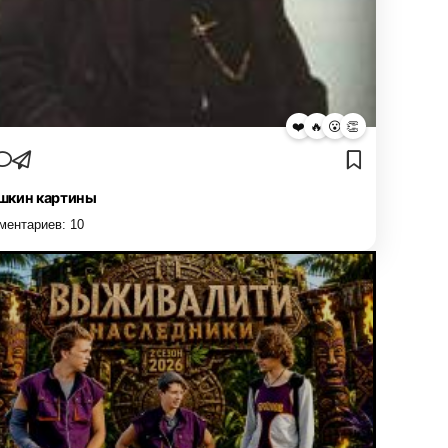
❤️
🔥
😮
👏
кин картины
ментариев:
10