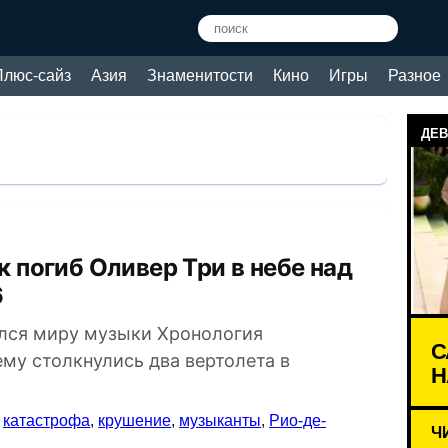
Плюс-сайз
Азия
Знаменитости
Кино
Игры
Разное
ДЕВ
6
ился миру музыки Хронология
С
му столкнулись два вертолета в
Н
,
катастрофа
,
крушение
,
музыканты
,
Рио-де-
Ч