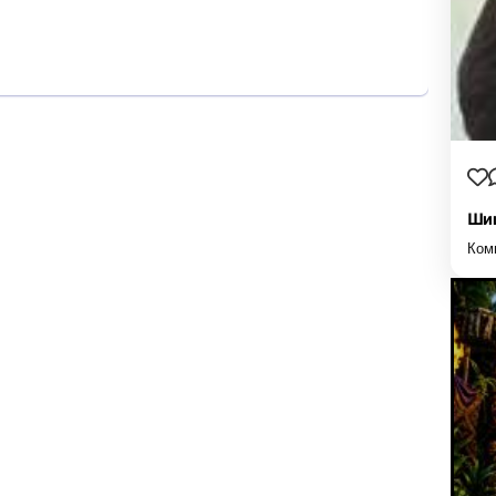
Шиш
Ком