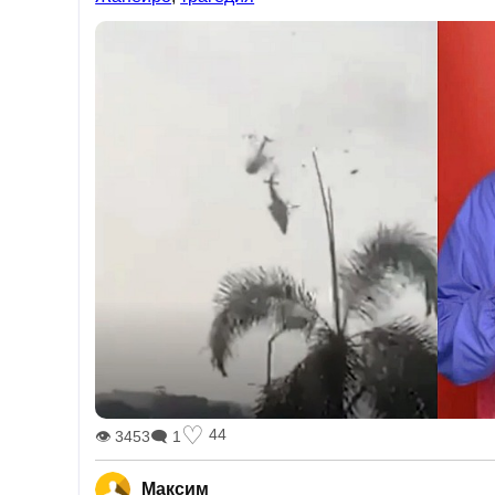
♡
44
👁 3453
🗨 1
Максим