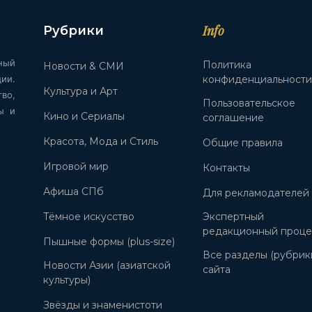
Info
Рубрики
ный
Политика
Новости & СМИ
ии.
конфиденциальност
Культура и Арт
во,
Пользовательское
ы и
Кино и Сериалы
соглашение
Красота, Мода и Стиль
Общие правила
Игровой мир
Контакты
Афиша СПб
Для рекламодателей
Тёмное искусство
Экспертный
редакционный проце
Пышные формы (plus-size)
Все разделы (рубрик
Новости Азии (азиатской
сайта
культуры)
Звёзды и знаменистоти