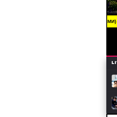
BREAKING NEWS /// НОВОСТИ (СМИ) /// СВЕ
L