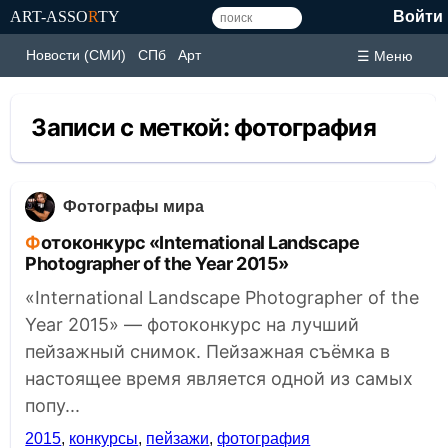
ART-ASSO
R
TY
Войти
Новости (СМИ)
СПб
Арт
☰ Меню
Записи с меткой:
фотография
Фотографы мира
Фотоконкурс «International Landscape
Photographer of the Year 2015»
«International Landscape Photographer of the
Year 2015» — фотоконкурс на лучший
пейзажный снимок. Пейзажная съёмка в
настоящее время является одной из самых
попу...
2015
,
конкурсы
,
пейзажи
,
фотография