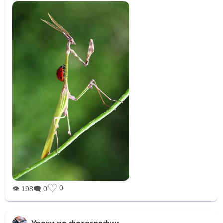
♡
0
👁 198
🗨 0