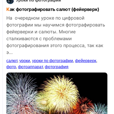
Уроки по фотографии
Как фотографировать салют (фейерверк)
На очередном уроке по цифровой
фотографии мы научимся фотографировать
фейерверки и салюты. Многие
сталкиваются с проблемами
фотографирования этого процесса, так как
э...
салют
,
уроки
,
уроки по фотографии
,
фейерверк
,
фото
,
фотоаппарат
,
фотография