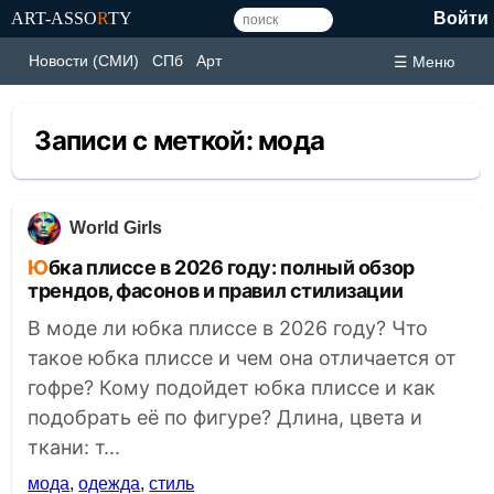
ART-ASSO
R
TY
Войти
Новости (СМИ)
СПб
Арт
☰ Меню
Записи с меткой:
мода
World Girls
Юбка плиссе в 2026 году: полный обзор
трендов, фасонов и правил стилизации
В моде ли юбка плиссе в 2026 году? Что
такое юбка плиссе и чем она отличается от
гофре? Кому подойдет юбка плиссе и как
подобрать её по фигуре? Длина, цвета и
ткани: т...
мода
,
одежда
,
стиль