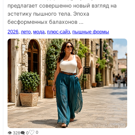
предлагает совершенно новый взгляд на
эстетику пышного тела. Эпоха
бесформенных балахонов ...
2026
,
лето
,
мода
,
плюс-сайз
,
пышные формы
♡
0
👁 328
🗨 0