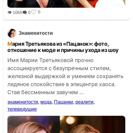
♡
0
👁 1065
🗨 0
Знаменитости
Мария Третьякова из «Пацанок»: фото,
отношение к моде и причины ухода из шоу
Имя Марии Третьяковой прочно
ассоциируется с безупречным стилем,
железной выдержкой и умением сохранять
ледяное спокойствие в эпицентре хаоса.
Став бессменным завучем ...
знаменитости
,
мода
,
Пацанки
,
реалити
,
телеведущие