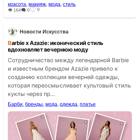
красота
,
макияж
,
мода
,
стиль
♡
0
👁 164
🗨 0
Новости Искусства
Barbie x Azazie: иконический стиль
вдохновляет вечернюю моду
Сотрудничество между легендарной Barbie
и известным брендом Azazie привело к
созданию коллекции вечерней одежды,
которая переосмысливает культовый стиль
куклы через пр...
Барби
,
бренды
,
мода
,
одежда
,
платье