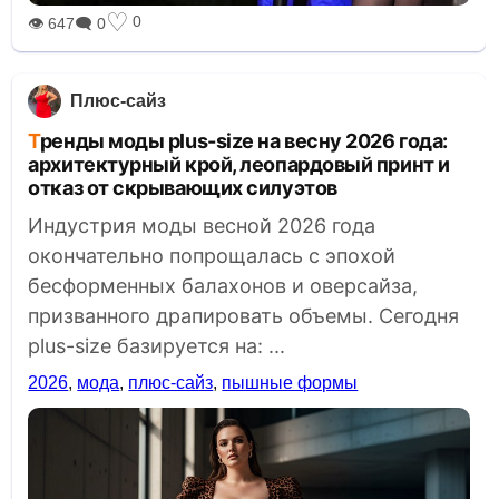
♡
0
👁 647
🗨 0
Плюс-сайз
Тренды моды plus-size на весну 2026 года:
архитектурный крой, леопардовый принт и
отказ от скрывающих силуэтов
Индустрия моды весной 2026 года
окончательно попрощалась с эпохой
бесформенных балахонов и оверсайза,
призванного драпировать объемы. Сегодня
plus-size базируется на: ...
2026
,
мода
,
плюс-сайз
,
пышные формы