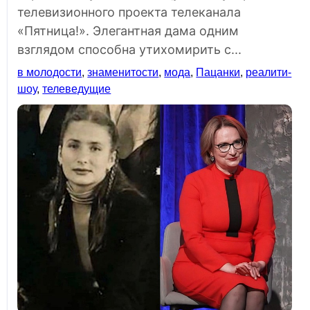
телевизионного проекта телеканала
«Пятница!». Элегантная дама одним
взглядом способна утихомирить с...
в молодости
,
знаменитости
,
мода
,
Пацанки
,
реалити-
шоу
,
телеведущие