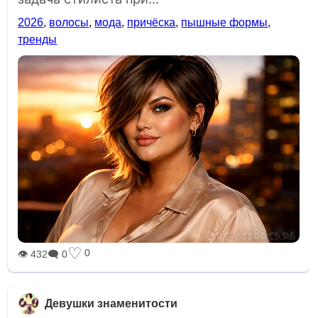
2026
,
волосы
,
мода
,
причёска
,
пышные формы
,
тренды
♡
0
👁 432
🗨 0
Девушки знаменитости