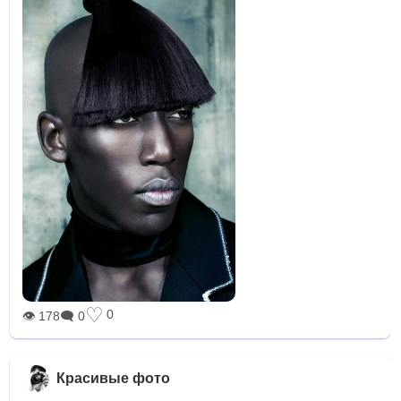
♡
0
👁 178
🗨 0
Красивые фото