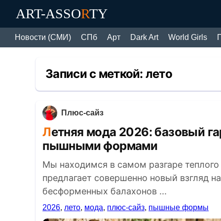
ART-ASSO
R
TY
Новости (СМИ)
СПб
Арт
Dark Art
World Girls
Записи с меткой:
лето
Плюс-сайз
Летняя мода 2026: базовый гардероб одежды для женщин с
пышными формами
Мы находимся в самом разгаре теплого с
предлагает совершенно новый взгляд на
бесформенных балахонов ...
2026
,
лето
,
мода
,
плюс-сайз
,
пышные формы