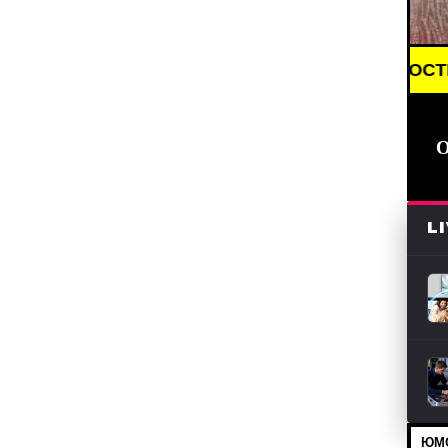
BREAKING NEWS /// НОВОСТИ (СМИ) /
L
ЮМО