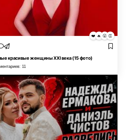
❤️
🔥
😮
👏
ые красивые женщины XXI века (15 фото)
ментариев:
11