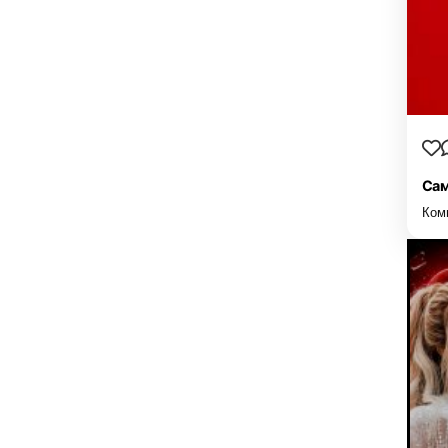
Сам
Ком