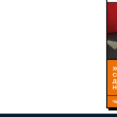
Х
С
Д
Н
Ч