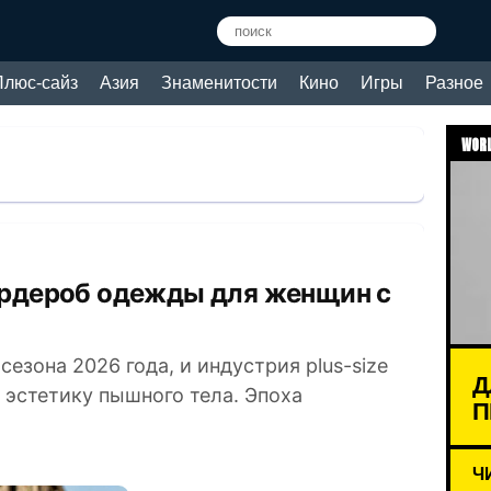
Плюс-сайз
Азия
Знаменитости
Кино
Игры
Разное
WORL
езона 2026 года, и индустрия plus-size
Д
 эстетику пышного тела. Эпоха
П
Ч