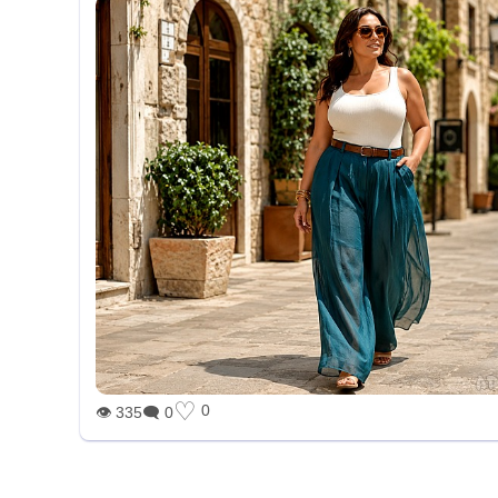
♡
0
👁 335
🗨 0