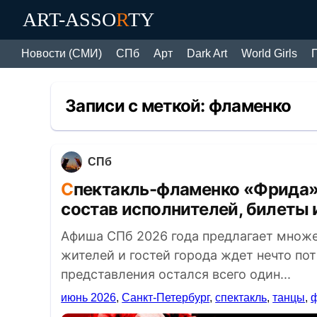
ART-ASSO
R
TY
Новости (СМИ)
СПб
Арт
Dark Art
World Girls
Записи с меткой:
фламенко
СПб
Спектакль-фламенко «Фрида» в Санкт-Петербурге (2026):
состав исполнителей, билеты 
Афиша СПб 2026 года предлагает множе
жителей и гостей города ждет нечто по
представления остался всего один...
июнь 2026
,
Санкт-Петербург
,
спектакль
,
танцы
,