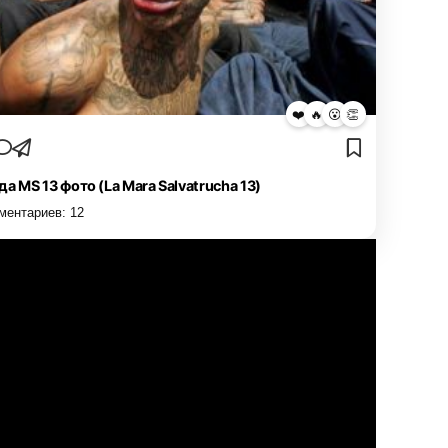
❤️
🔥
😮
👏
да MS 13 фото (La Mara Salvatrucha 13)
ментариев:
12