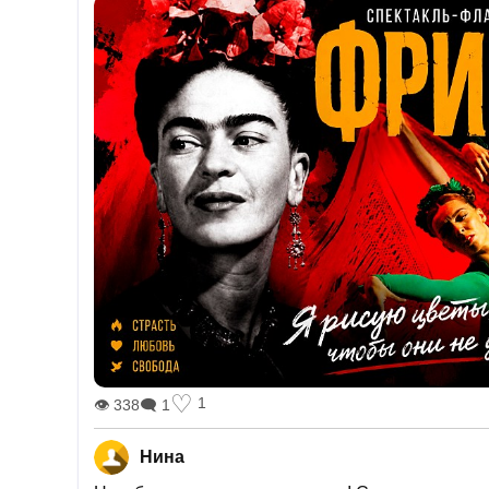
♡
1
👁 338
🗨 1
Нина