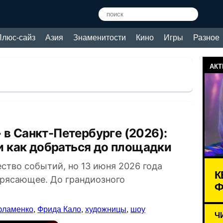
Плюс-сайз
Азия
Знаменитости
Кино
Игры
Разное
АКТ
и как добраться до площадки
ство событий, но 13 июня 2026 года
К
трясающее. До грандиозного
Ф
фламенко
,
Фрида Кало
,
художницы
,
шоу
Ч