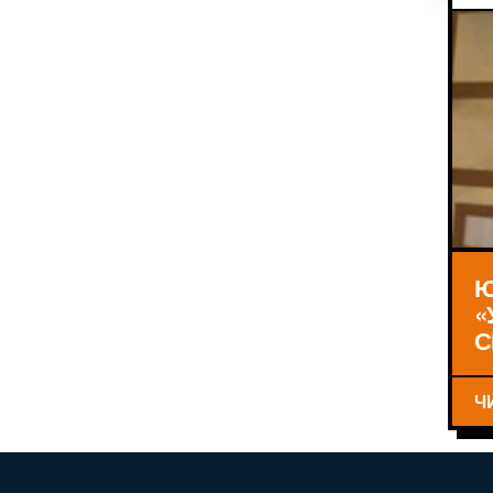
Ю
«
С
Ч