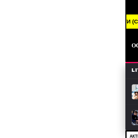
BREAKING NEWS /// НОВОСТИ (СМИ) /// С
О
L
АКТ