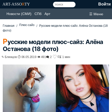
ART-ASSO
R
TY
Войти
Новости (СМИ)
СПб
Арт
☰ Меню
Плюс-сайз
Главная
Русские модели плюс-сайз: Алёна Останова (18
фото)
Р
усские модели плюс-сайз: Алёна
Останова (18 фото)
♡
0
✎ Блинцов ⏱ 06.05.2019 👁 491
🗨 2
⏳ 1 мин