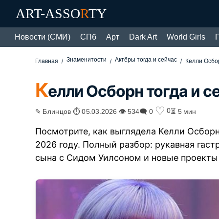
ART-ASSO
R
TY
Новости (СМИ)
СПб
Арт
Dark Art
World Girls
Знаменитости
Актёры тогда и сейчас
Главная
Келли Осбор
К
елли Осборн тогда и с
♡
0
✎ Блинцов ⏱ 05.03.2026 👁 534
🗨 0
⏳ 5 мин
Посмотрите, как выглядела Келли Осборн 
2026 году. Полный разбор: рукавная гаст
сына с Сидом Уилсоном и новые проекты