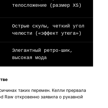
телосложение (размер XS)
Острые скулы, четкий угол
челюсти («эффект утюга»)
Элегантный ретро-шик,
высокая мода
стве
ричинах таких перемен. Келли прервала
od Raw откровенно заявила о рукавной