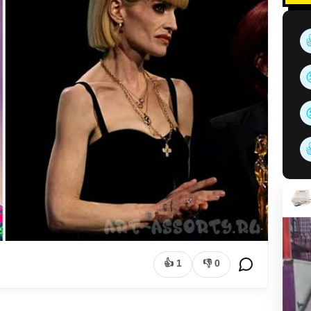
👍
1
👎
0