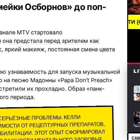
мейки Осборнов» до поп-
BREAKING NEWS /// НОВОСТИ (СМИ) /// СВЕЖИЕ
 канале MTV стартовало
я она предстала перед зрителем как
, яркий макияж, постоянная смена цвета
L
ою узнаваемость для запуска музыкальной
р на песню Мадонны «Papa Don’t Preach»
стретили их прохладно. Образ «панк-
ого периода.
СЕРЬЁЗНЫЕ ПРОБЛЕМЫ. КЕЛЛИ
ИМОСТИ ОТ РЕЦЕПТУРНЫХ ПРЕПАРАТОВ,
АБИЛИТАЦИИ. ЭТОТ ОПЫТ СФОРМИРОВАЛ
САМ