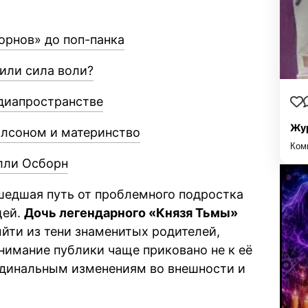
орнов» до поп-панка
или сила воли?
диапространстве
Жур
илсоном и материнство
Ком
елли Осборн
шедшая путь от проблемного подростка
щей.
Дочь легендарного «Князя Тьмы»
йти из тени знаменитых родителей,
нимание публики чаще приковано не к её
рдинальным изменениям во внешности и