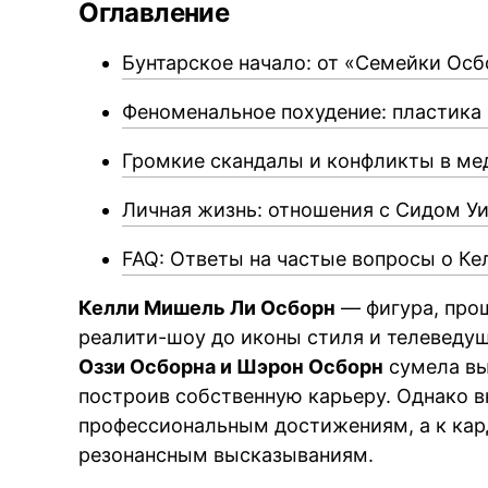
Оглавление
Бунтарское начало: от «Семейки Осб
Феноменальное похудение: пластика 
Громкие скандалы и конфликты в ме
Личная жизнь: отношения с Сидом У
FAQ: Ответы на частые вопросы о К
Келли Мишель Ли Осборн
— фигура, про
реалити-шоу до иконы стиля и телеведу
Оззи Осборна и Шэрон Осборн
сумела вы
построив собственную карьеру. Однако в
профессиональным достижениям, а к ка
резонансным высказываниям.