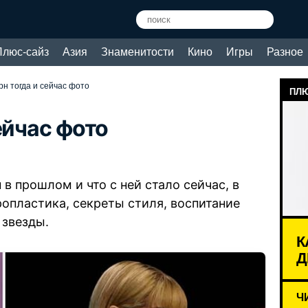
Плюс-сайз
Азия
Знаменитости
Кино
Игры
Разное
н тогда и сейчас фото
ПЛЮ
ейчас фото
в прошлом и что с ней стало сейчас, в
ропластика, секреты стиля, воспитание
 звезды.
К
Д
Ч