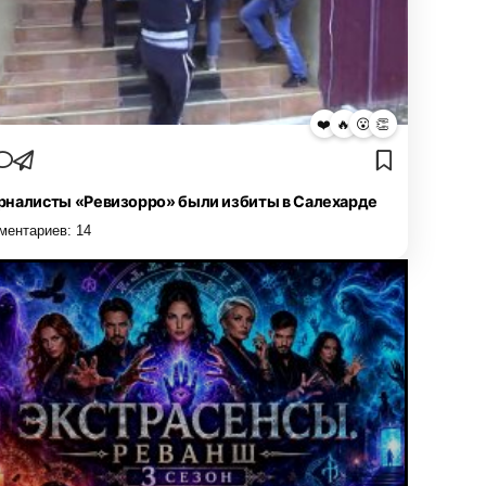
❤️
🔥
😮
👏
налисты «Ревизорро» были избиты в Салехарде
ментариев:
14