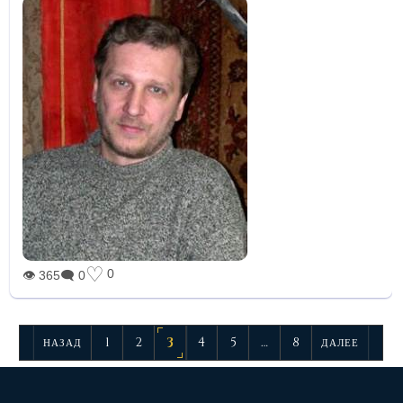
♡
0
👁 365
🗨 0
1
2
3
4
5
…
8
НАЗАД
ДАЛЕЕ