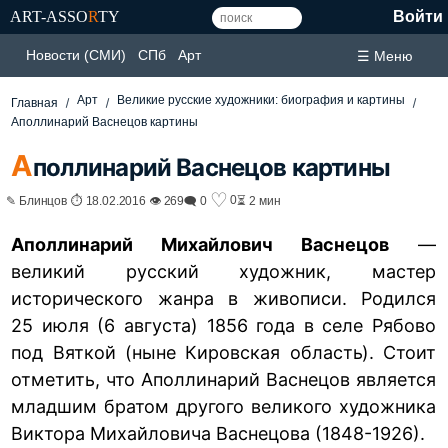
ART-ASSO
R
TY
Войти
Новости (СМИ)
СПб
Арт
☰ Меню
Арт
Великие русские художники: биография и картины
Главная
Аполлинарий Васнецов картины
А
поллинарий Васнецов картины
♡
0
✎ Блинцов ⏱ 18.02.2016 👁 269
🗨 0
⏳ 2 мин
Аполлинарий Михайлович Васнецов
—
великий русский художник, мастер
исторического жанра в живописи. Родился
25 июля (6 августа) 1856 года в селе Рябово
под Вяткой (ныне Кировская область). Стоит
отметить, что Аполлинарий Васнецов является
младшим братом другого великого художника
Виктора Михайловича Васнецова
(1848-1926).