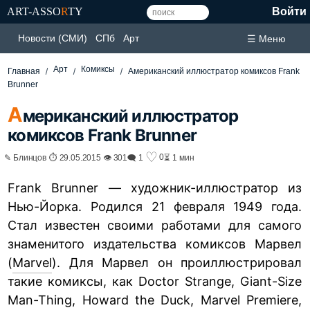
ART-ASSO
R
TY
Войти
Новости (СМИ)
СПб
Арт
☰ Меню
Арт
Комиксы
Главная
Американский иллюстратор комиксов Frank
Brunner
А
мериканский иллюстратор
комиксов Frank Brunner
♡
0
✎ Блинцов ⏱ 29.05.2015 👁 301
🗨 1
⏳ 1 мин
Frank Brunner — художник-иллюстратор из
Нью-Йорка. Родился 21 февраля 1949 года.
Стал известен своими работами для самого
знаменитого издательства комиксов Марвел
(
Marvel
). Для Марвел он проиллюстрировал
такие комиксы, как Doctor Strange, Giant-Size
Man-Thing, Howard the Duck, Marvel Premiere,