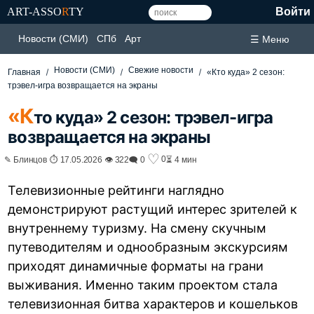
ART-ASSO
R
TY
Войти
Новости (СМИ)
СПб
Арт
☰ Меню
Новости (СМИ)
Свежие новости
Главная
«Кто куда» 2 сезон:
трэвел-игра возвращается на экраны
«К
то куда» 2 сезон: трэвел-игра
возвращается на экраны
♡
0
✎ Блинцов ⏱ 17.05.2026 👁 322
🗨 0
⏳ 4 мин
Телевизионные рейтинги наглядно
демонстрируют растущий интерес зрителей к
внутреннему туризму. На смену скучным
путеводителям и однообразным экскурсиям
приходят динамичные форматы на грани
выживания. Именно таким проектом стала
телевизионная битва характеров и кошельков