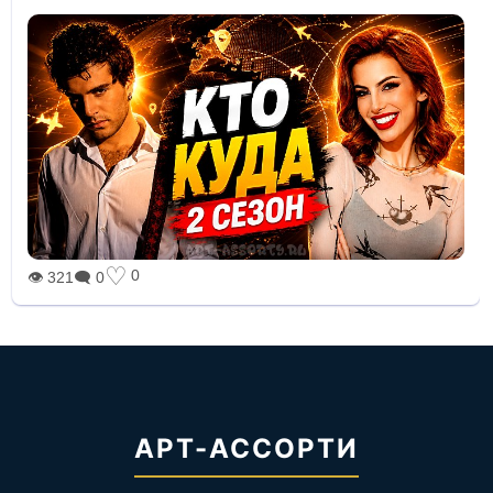
♡
0
👁 321
🗨 0
АРТ-АССОРТИ