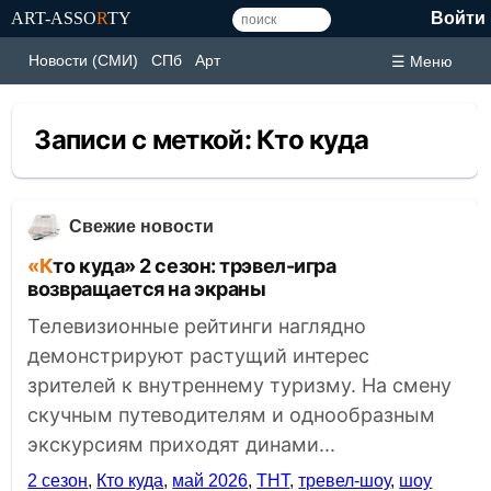
ART-ASSO
R
TY
Войти
Новости (СМИ)
СПб
Арт
☰ Меню
Записи с меткой:
Кто куда
Свежие новости
«Кто куда» 2 сезон: трэвел-игра
возвращается на экраны
Телевизионные рейтинги наглядно
демонстрируют растущий интерес
зрителей к внутреннему туризму. На смену
скучным путеводителям и однообразным
экскурсиям приходят динами...
2 сезон
,
Кто куда
,
май 2026
,
ТНТ
,
тревел-шоу
,
шоу