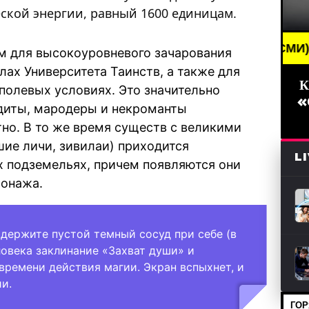
ской энергии, равный 1600 единицам.
AKING NEWS /// НОВОСТИ (СМИ) /// СВЕЖИЕ НОВО
м для высокоуровневого зачарования
лах Университета Таинств, а также для
К
 полевых условиях. Это значительно
«
диты, мародеры и некроманты
но. В то же время существ с великими
е личи, зивилаи) приходится
L
х подземельях, причем появляются они
сонажа.
 держите пустой темный сосуд при себе (в
ловека заклинание «Захват души» и
времени действия магии. Экран вспыхнет, и
и.
ГОР