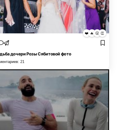
❤️
🔥
😮
👏
дьба дочери Розы Сябитовой фото
ментариев:
21