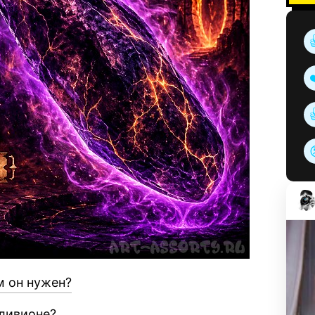
м он нужен?
бливионе?