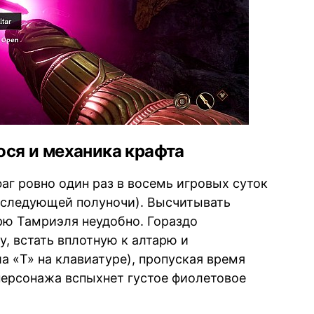
ося и механика крафта
аг ровно один раз в восемь игровых суток
о следующей полуночи). Высчитывать
рю Тамриэля неудобно. Гораздо
, встать вплотную к алтарю и
 «T» на клавиатуре), пропуская время
 персонажа вспыхнет густое фиолетовое