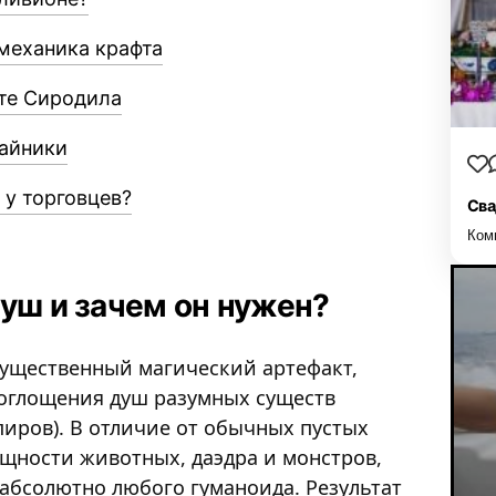
механика крафта
рте Сиродила
тайники
 у торговцев?
Сва
Ком
уш и зачем он нужен?
гущественный магический артефакт,
оглощения душ разумных существ
пиров). В отличие от обычных пустых
щности животных, даэдра и монстров,
 абсолютно любого гуманоида. Результат