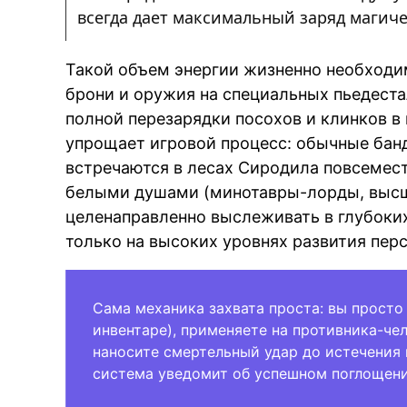
всегда дает максимальный заряд магиче
BRE
Такой объем энергии жизненно необходи
брони и оружия на специальных пьедеста
полной перезарядки посохов и клинков в
упрощает игровой процесс: обычные бан
встречаются в лесах Сиродила повсемест
белыми душами (минотавры-лорды, высши
целенаправленно выслеживать в глубоки
только на высоких уровнях развития пер
Сама механика захвата проста: вы просто
инвентаре), применяете на противника-че
наносите смертельный удар до истечения 
система уведомит об успешном поглощени