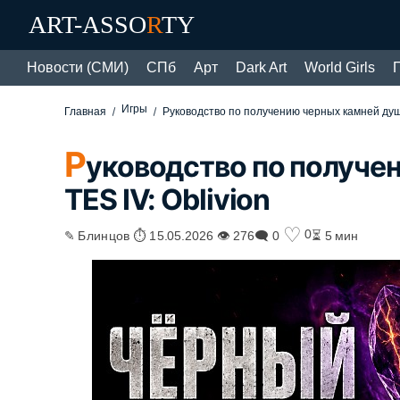
ART-ASSO
R
TY
Новости (СМИ)
СПб
Арт
Dark Art
World Girls
Игры
Главная
Руководство по получению черных камней душ 
Р
уководство по получе
TES IV: Oblivion
♡
0
✎ Блинцов ⏱ 15.05.2026 👁 276
🗨 0
⏳ 5 мин