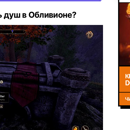
ь душ в Обливионе?
К
D
Ч