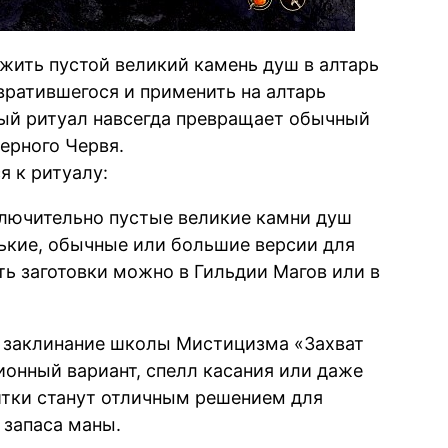
жить пустой великий камень душ в алтарь
вратившегося и применить на алтарь
ный ритуал навсегда превращает обычный
ерного Червя.
я к ритуалу:
лючительно пустые великие камни душ
нькие, обычные или большие версии для
ть заготовки можно в Гильдии Магов или в
 заклинание школы Мистицизма «Захват
ионный вариант, спелл касания или даже
итки станут отличным решением для
 запаса маны.