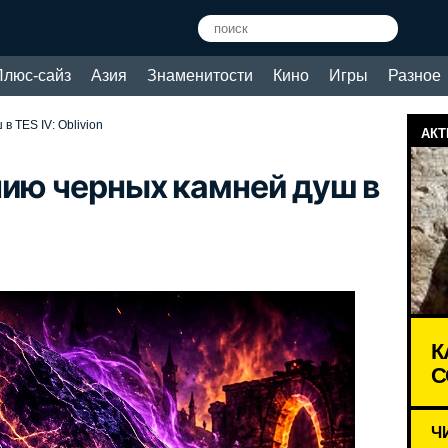
Плюс-сайз
Азия
Знаменитости
Кино
Игры
Разное
в TES IV: Oblivion
АКТ
нию черных камней душ в
К
С
Ч