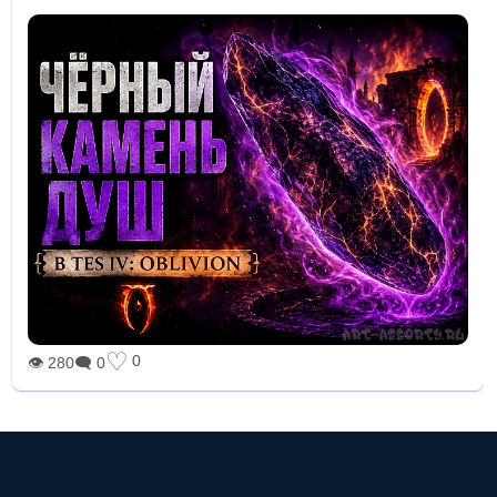
♡
0
👁 280
🗨 0