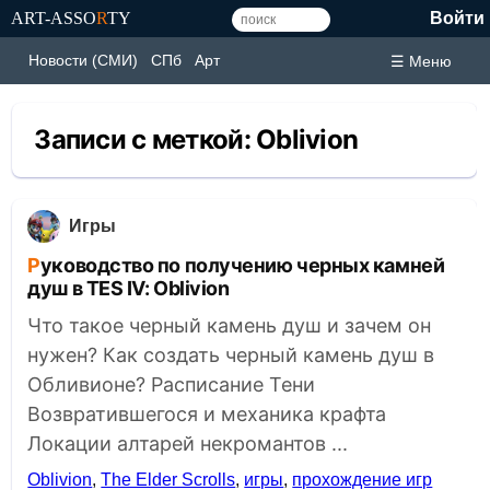
ART-ASSO
R
TY
Войти
Новости (СМИ)
СПб
Арт
☰ Меню
Записи с меткой:
Oblivion
Игры
Руководство по получению черных камней
душ в TES IV: Oblivion
Что такое черный камень душ и зачем он
нужен? Как создать черный камень душ в
Обливионе? Расписание Тени
Возвратившегося и механика крафта
Локации алтарей некромантов ...
Oblivion
,
The Elder Scrolls
,
игры
,
прохождение игр