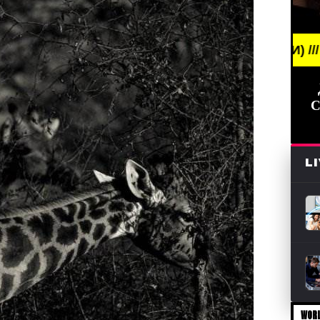
S /// НОВОСТИ (СМИ) /// СВЕЖИЕ НОВОСТИ /// B
С
L
WORL