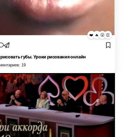
❤️
🔥
😮
👏
 рисовать губы. Уроки рисования онлайн
ментариев:
19