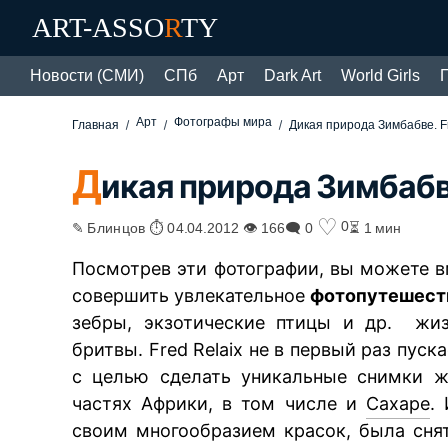
ART-ASSO
R
TY
Новости (СМИ)
СПб
Арт
Dark Art
World Girls
Арт
Фотографы мира
Главная
Дикая природа Зимбабве. F
Д
икая природа Зимбабве
♡
0
✎ Блинцов ⏱ 04.04.2012 👁 166
🗨 0
⏳ 1 мин
Посмотрев эти фотографии, вы можете в
совершить увлекательное
фотопутешест
зебры, экзотические птицы и др. жиз
бритвы. Fred Relaix не в первый раз пус
с целью сделать уникальные снимки ж
частях Африки, в том числе и
Сахаре
.
своим многообразием красок, была снят