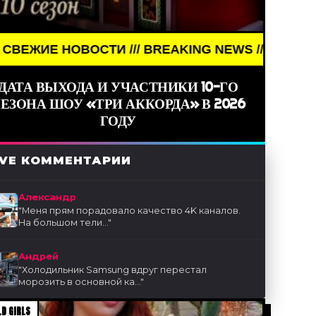
REAKING NEWS /// НОВОСТИ (СМИ) /// СВЕЖИЕ НО
ДАТА ВЫХОДА И УЧАСТНИКИ 10-ГО
ЕЗОНА ШОУ «ТРИ АККОРДА» В 2026
ГОДУ
IVE КОММЕНТАРИИ
Александр
"
Меня прям порадовало качество 4K каналов.
На большом тели...
"
Андрей
"
Холодильник Samsung вдруг перестал
морозить в основной ка...
"
D GIRLS