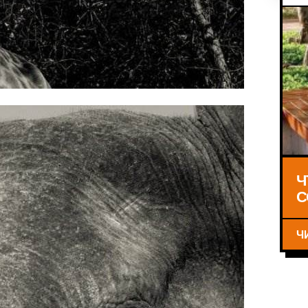
Ч
С
Ч