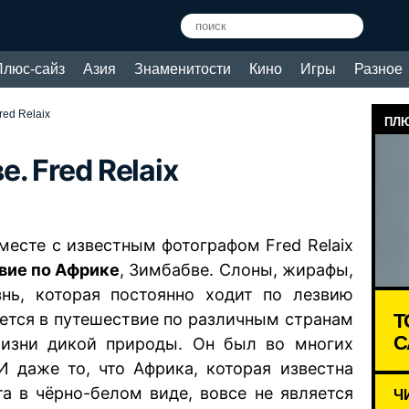
Плюс-сайз
Азия
Знаменитости
Кино
Игры
Разное
red Relaix
ПЛЮ
. Fred Relaix
месте с известным фотографом Fred Relaix
вие по Африке
, Зимбабве. Слоны, жирафы,
нь, которая постоянно ходит по лезвию
Т
кается в путешествие по различным странам
С
изни дикой природы. Он был во многих
 И даже то, что Африка, которая известна
а в чёрно-белом виде, вовсе не является
Ч