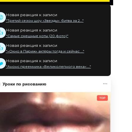
Новая реакция к записи
😡
"Третий сезон шоу «Звезды»: битва за 2..."
Новая реакция к записи
👍
"Самые смешные коты (20 фото)"
Новая реакция к записи
👍
"«Окно в Париж» актёры тогда и сейчас ..."
Новая реакция к записи
❤️
"Анонс преемника «Великолепного века»:..."
Уроки по рисованию
TOP