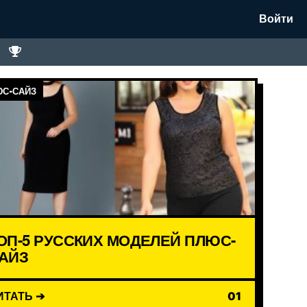
Войти
С-САЙЗ
ОП-5 РУССКИХ МОДЕЛЕЙ ПЛЮС-
АЙЗ
ИТАТЬ ➔
01