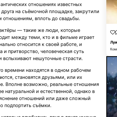
мантических отношениях известных
 друга на съёмочной площадке, закрутили
м отношениям, вплоть до свадьбы.
к актёры — такие же люди, которые
одит между теми, кто и в фильме играет
Луи
ально относится к своей работе, и
Ком
а и притворство, человеческая суть
ми вспыхивают нешуточные страсти.
го времени находятся в одном рабочем
ются, становятся друзьями, или их
ее. Вполне возможно, реальные отношения
е натуральной и естественной, однако в
ыяснение отношений или даже сложный
о подпортить съёмки.