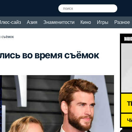
Плюс-сайз
Азия
Знаменитости
Кино
Игры
Разное
я съёмок
DARK
лись во время съёмок
Т
Ч