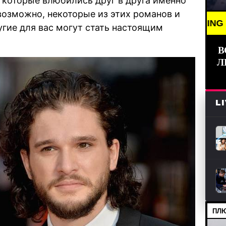
 которые влюбились друг в друга именно
возможно, некоторые из этих романов и
BREAKING NEWS /// АЗИЯ 
угие для вас могут стать настоящим
В
Л
L
ПЛЮ