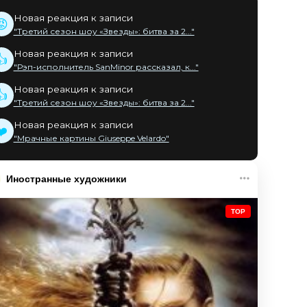
Новая реакция к записи
😡
"Третий сезон шоу «Звезды»: битва за 2..."
Новая реакция к записи
👍
"Рэп-исполнитель SanMinor рассказал, к..."
Новая реакция к записи
👍
"Третий сезон шоу «Звезды»: битва за 2..."
Новая реакция к записи
❤️
"Мрачные картины Giuseppe Velardo"
Иностранные художники
TOP