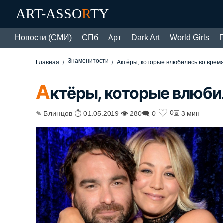
ART-ASSO
R
TY
Новости (СМИ)
СПб
Арт
Dark Art
World Girls
Знаменитости
Главная
Актёры, которые влюбились во врем
А
ктёры, которые влюби
♡
0
✎ Блинцов ⏱ 01.05.2019 👁 280
🗨 0
⏳ 3 мин