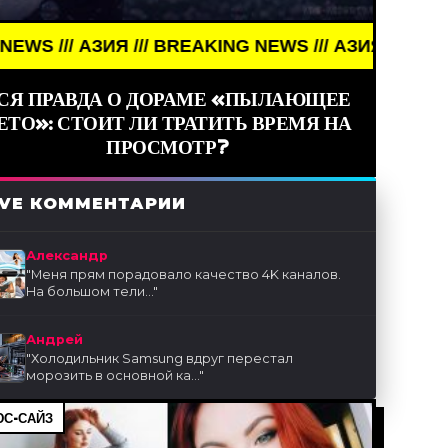
/// BREAKING NEWS /// АЗИЯ ///
СЯ ПРАВДА О ДОРАМЕ «ПЫЛАЮЩЕЕ
ЕТО»: СТОИТ ЛИ ТРАТИТЬ ВРЕМЯ НА
ПРОСМОТР?
IVE КОММЕНТАРИИ
Александр
"
Меня прям порадовало качество 4K каналов.
На большом тели...
"
Андрей
"
Холодильник Samsung вдруг перестал
морозить в основной ка...
"
С-САЙЗ