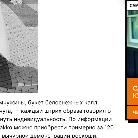
САМ
С
К
мчужины, букет белоснежных калл,
чуга, — каждый штрих образа говорил о
Ч
кнуть индивидуальность. По информации
 Vakko можно приобрести примерно за 120
з вычурной демонстрации роскоши.