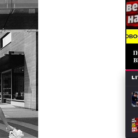
BREAKING NEWS /// НОВОСТИ (СМИ) /// СВЕ
П
В
L