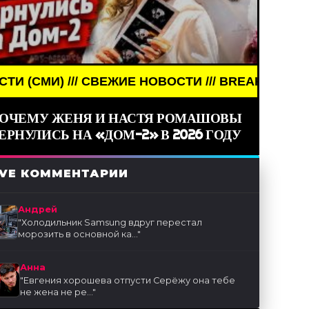
ЖИЕ НОВОСТИ /// BREAKING NEWS /// НОВОСТИ (С
ОЧЕМУ ЖЕНЯ И НАСТЯ РОМАШОВЫ
ЕРНУЛИСЬ НА «ДОМ-2» В 2026 ГОДУ
IVE КОММЕНТАРИИ
Андрей
"
Холодильник Samsung вдруг перестал
морозить в основной ка...
"
Анна
"
Евгения хорошева отпусти Серёжу она тебе
не жена не ре...
"