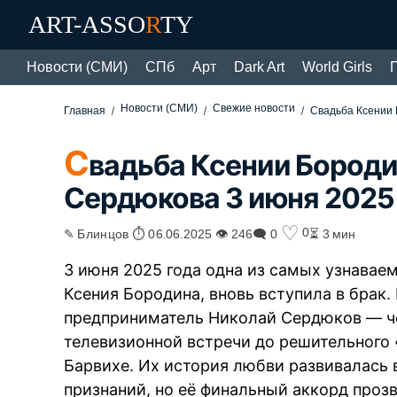
ART-ASSO
R
TY
Новости (СМИ)
СПб
Арт
Dark Art
World Girls
Новости (СМИ)
Свежие новости
Главная
Свадьба Ксении 
С
вадьба Ксении Бороди
Сердюкова 3 июня 2025
♡
0
✎ Блинцов ⏱ 06.06.2025 👁 246
🗨 0
⏳ 3 мин
3 июня 2025 года одна из самых узнавае
Ксения Бородина, вновь вступила в брак.
предприниматель Николай Сердюков — че
телевизионной встречи до решительного 
Барвихе. Их история любви развивалась
признаний, но её финальный аккорд проз