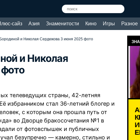
Плюс-сайз
Азия
Знаменитости
Кино
Игры
Разное
Бородиной и Николая Сердюкова 3 июня 2025 фото
ЗНА
ной и Николая
 фото
мых телеведущих страны, 42-летняя
 Её избранником стал 36-летний блогер и
А
ловек, с которым она прошла путь от
К
«да» во Дворце бракосочетания №1 в
И
 вдали от фотовспышек и публичных
Е
вучал безупречно — камерно, стильно и