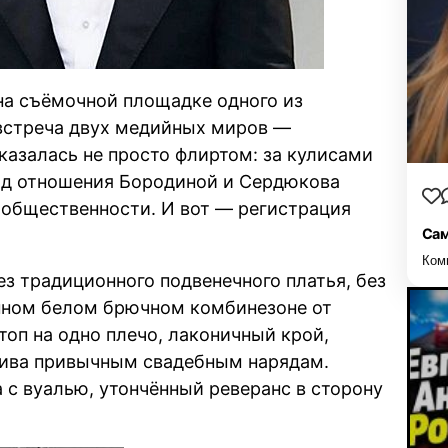
на съёмочной площадке одного из
встреча двух медийных миров —
азалась не просто флиртом: за кулисами
год отношения Бородиной и Сердюкова
общественности. И вот — регистрация
Сам
Ком
ез традиционного подвенечного платья, без
нном белом брючном комбинезоне от
топ на одно плечо, лаконичный крой,
тива привычным свадебным нарядам.
 с вуалью, утончённый реверанс в сторону