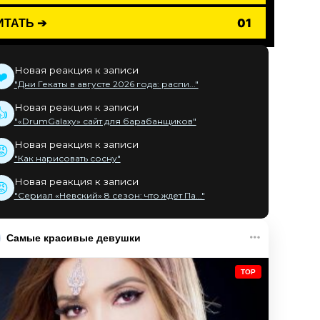
ИТАТЬ ➔
01
Новая реакция к записи
❤️
"Дни Гекаты в августе 2026 года: распи..."
Новая реакция к записи
👍
"«DrumGalaxy» сайт для барабанщиков"
Новая реакция к записи
😡
"Как нарисовать сосну"
Новая реакция к записи
😡
"Сериал «Невский» 8 сезон: что ждет Па..."
Самые красивые девушки
TOP