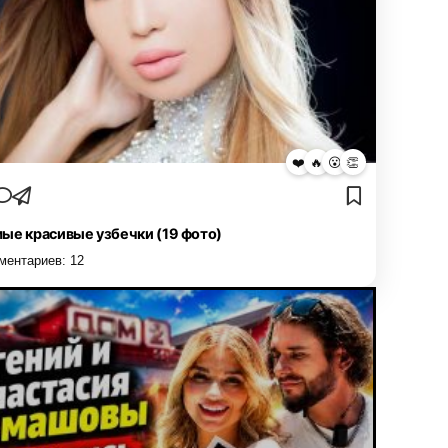
❤️
🔥
😮
👏
ые красивые узбечки (19 фото)
ментариев:
12