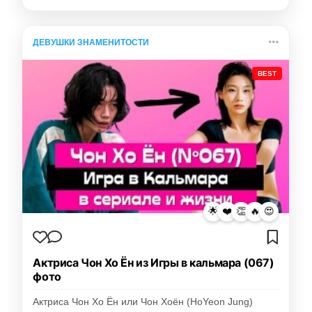
ДЕВУШКИ ЗНАМЕНИТОСТИ
BEST
🌟
❤️
👏
🔥
😍
Актриса Чон Хо Ён из Игры в кальмара (067)
фото
Актриса Чон Хо Ён или Чон Хоён (HoYeon Jung)