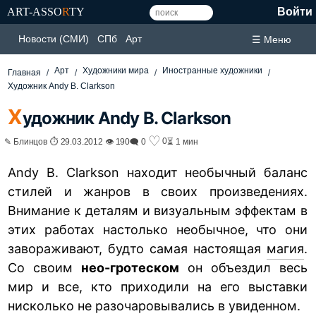
ART-ASSO
R
TY
Войти
Новости (СМИ)
СПб
Арт
☰ Меню
Арт
Художники мира
Иностранные художники
Главная
Художник Andy B. Clarkson
Х
удожник Andy B. Clarkson
♡
0
✎ Блинцов ⏱ 29.03.2012 👁 190
🗨 0
⏳ 1 мин
Andy B. Clarkson находит необычный баланс
стилей и жанров в своих произведениях.
Внимание к деталям и визуальным эффектам в
этих работах настолько необычное, что они
завораживают, будто самая настоящая
магия
.
Со своим
нео-гротеском
он объездил весь
мир и все, кто приходили на его выставки
нисколько не разочаровывались в увиденном.