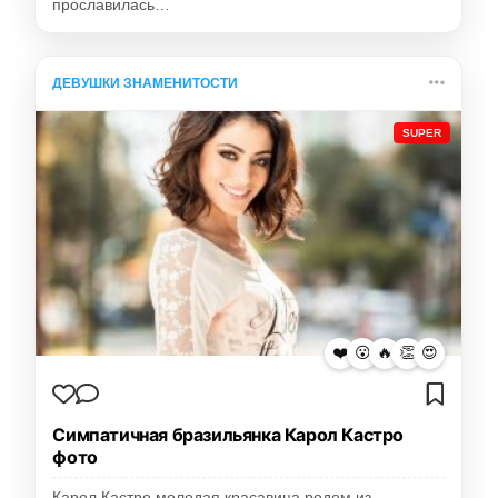
прославилась…
ДЕВУШКИ ЗНАМЕНИТОСТИ
SUPER
❤️
😮
🔥
👏
😍
Симпатичная бразильянка Карол Кастро
фото
Карол Кастро молодая красавица родом из