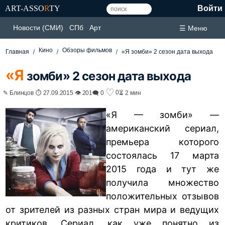
ART-ASSO
R
TY
Войти
Новости (СМИ)
СПб
Арт
☰ Меню
Кино
Обзоры фильмов
Главная
«Я зомби» 2 сезон дата выхода
«Я
зомби» 2 сезон дата выхода
♡
0
✎ Блинцов ⏱ 27.09.2015 👁 201
🗨 0
⏳ 2 мин
«Я
—
зомби» —
американский сериал,
премьера которого
состоялась 17 марта
2015 года и тут же
получила множество
положительных отзывов
от зрителей из разных стран мира и ведущих
критиков. Сериал, как уже понятно из