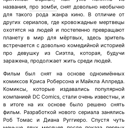
названия,
про зомби
, снят довольно необычно
для такого рода жанра кино. В отличие от
других сериалов, где кровожадные мертвецы
охотятся на людей и постепенно превращают
планету в мир для мёртвых, здесь зритель
встречается с довольно комедийной историей
про девушку из Сиэтла, которая, будучи
заражена, продолжает жить среди людей.
Фильм был снят на основе одноимённых
комиксов Криса Роберсона и Майкла Аллреда.
Комиксы, которые издавались популярной
компанией DC Comics, стали очень известны, и
в итоге на их основе было решено снять
фильм. Разработкой нового сериала занялись
Роб Томас и Диана Руггиеро. Спустя чуть
меньше двух месяцев после показа первых