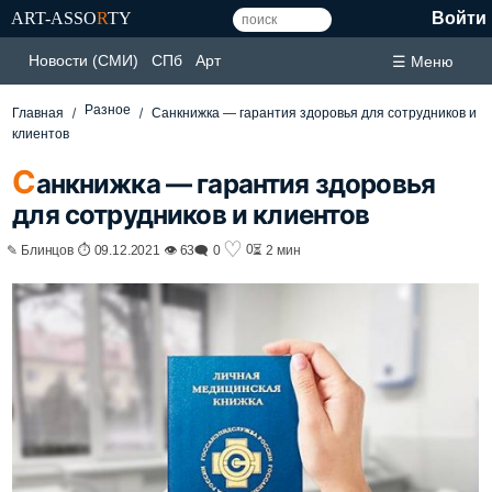
ART-ASSO
R
TY
Войти
Новости (СМИ)
СПб
Арт
☰ Меню
Разное
Главная
Санкнижка — гарантия здоровья для сотрудников и
клиентов
С
анкнижка — гарантия здоровья
для сотрудников и клиентов
♡
0
✎ Блинцов ⏱ 09.12.2021 👁 63
🗨 0
⏳ 2 мин