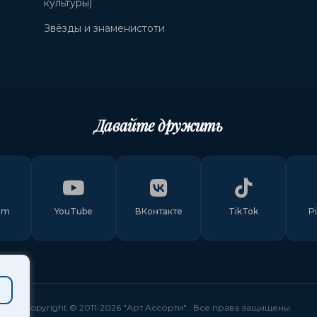
культуры)
Звёзды и знаменистоти
Давайте дружить
am
YouTube
ВКонтакте
TikTok
P
Copyright © 2011-
2026
"Арт Ассорти"
. Все права защищены.