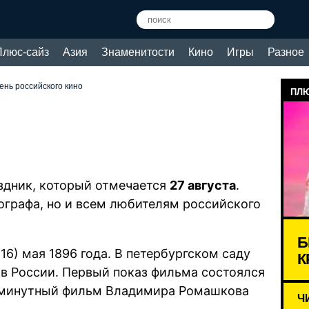
Плюс-сайз
Азия
Знаменитости
Кино
Игры
Разное
ень российского кино
ПЛЮ
здник, который отмечается
27 августа
.
ографа, но и всем любителям российского
Б
16) мая 1896 года. В петербургском саду
К
в России. Первый показ фильма состоялся
ьмиминутный фильм Владимира Ромашкова
Ч