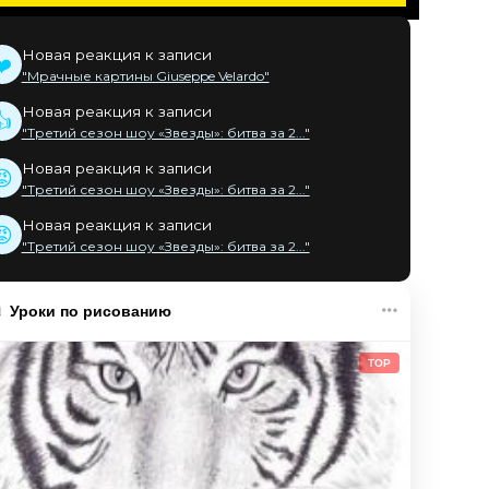
Новая реакция к записи
❤️
"Мрачные картины Giuseppe Velardo"
Новая реакция к записи
👍
"Третий сезон шоу «Звезды»: битва за 2..."
Новая реакция к записи
😡
"Третий сезон шоу «Звезды»: битва за 2..."
Новая реакция к записи
😡
"Третий сезон шоу «Звезды»: битва за 2..."
Уроки по рисованию
TOP