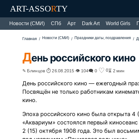
ART-ASSO
R
TY
Новости (СМИ)
СПб
Арт
Dark Art
World Girls
Новости (СМИ)
Праздники даты, поздравления
Главная
Д
Д
ень российского кино
♡
0
✎ Блинцов ⏱ 26.08.2015 👁 104
🗨 0
⏳ 2 мин
День российского кино — ежегодный пра
Посвящён не только работникам кинемат
кино.
Эпоха российского кино была открыта 4 (
«Аквариум» состоялся первый киносеанс 
2 (15) октября 1908 года. Это был вос