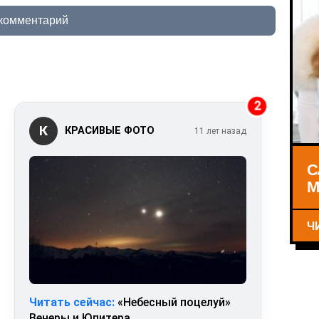
 комментарий
2
К
КРАСИВЫЕ ФОТО
11 лет назад
С
М
Ч
Читать сейчас:
«Небесный поцелуй»
Венеры и Юпитера