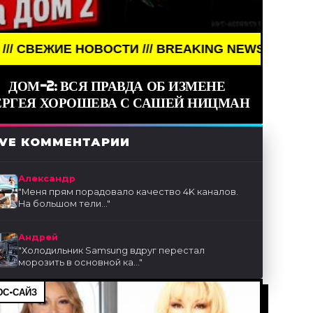
 НОВОСТИ /// BREAKING NEWS /// НОВОСТИ (СМИ)
ДОМ-2: ВСЯ ПРАВДА ОБ ИЗМЕНЕ
ЕРГЕЯ ХОРОШЕВА С САШЕЙ НИЦМАН
IVE КОММЕНТАРИИ
Александр
"
Меня прям порадовало качество 4K каналов.
На большом тели...
"
Андрей
"
Холодильник Samsung вдруг перестал
морозить в основной ка...
"
С-САЙЗ