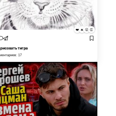
❤️
🔥
😮
👏
 рисовать тигра
ментариев:
17