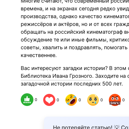
Многие считают, что современный росси
времена, и на экранах сегодня редко ув
производства, однако качество кинематог
режиссёров и актёров, но и от всех гра
обращать на российский кинематограф в
обсуждение те или иные фильмы, критико
советы, хвалить и поздравлять, помогать
качественнее.
Вас интересуют загадки истории? В этом 
Библиотека Ивана Грозного
. Заходите на
загадочной истории последних 500 лет.
0
0
0
0
0
Не потеряйте статью! 💡 С