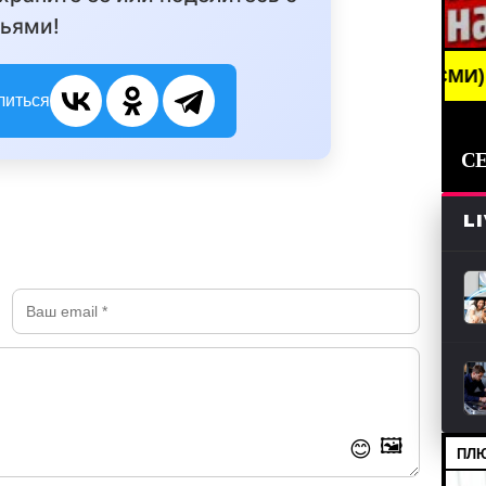
ьями!
BREAKING NEWS /// НОВОСТИ (СМИ) /// СВЕЖИЕ
литься
С
L
🖼️
😊
ПЛЮ