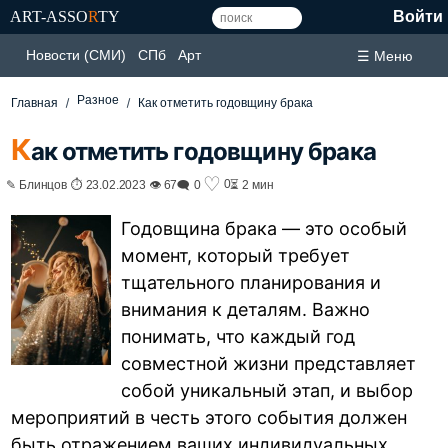
ART-ASSO
R
TY
Войти
Новости (СМИ)
СПб
Арт
☰ Меню
Разное
Главная
Как отметить годовщину брака
К
ак отметить годовщину брака
♡
0
✎ Блинцов ⏱ 23.02.2023 👁 67
🗨 0
⏳ 2 мин
Годовщина брака — это особый
момент, который требует
тщательного планирования и
внимания к деталям. Важно
понимать, что каждый год
совместной жизни представляет
собой уникальный этап, и выбор
мероприятий в честь этого события должен
быть отражением ваших индивидуальных