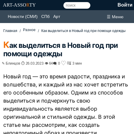
ART-ASSO
R
TY
Войти
Новости (СМИ)
СПб
Арт
☰ Меню
Разное
Главная
Как выделиться в Новый год при помощи одежды
К
ак выделиться в Новый год при
помощи одежды
♡
0
✎ Блинцов ⏱ 26.03.2023 👁 64
🗨 0
⏳ 3 мин
Новый год — это время радости, праздника и
волшебства, и каждый из нас хочет встретить
его особенным образом. Одним из способов
выделиться и подчеркнуть свою
индивидуальность является выбор
оригинальной и стильной одежды. В этой
статье мы рассмотрим, как создать
неповторимый образ и произвести