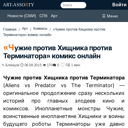
ART-ASSO
R
TY
Войти
Новости (СМИ)
СПб
Арт
☰ Меню
Арт
Комиксы
Главная
«Чужие против Хищника против
Терминатора» комикс онлайн
«Ч
ужие против Хищника против
Терминатора» комикс онлайн
♡
0
✎ Блинцов ⏱ 06.08.2015 👁 170
🗨 0
⏳ 1 мин
Чужие против Хищника против Терминатора
(Aliens vs Predator vs The Terminator) —
оригинальное продолжение сразу нескольких
историй про главных злодеев кино и
комиксов. Инопланетные монстры Чужие,
воинственные инопланетяне Хищники и воины
будущего роботы
Терминаторы
уже давно