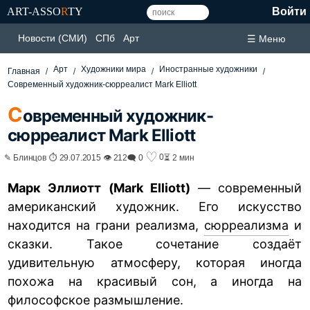
ART-ASSO
R
TY
Войти
Новости (СМИ)
СПб
Арт
☰ Меню
Арт
Художники мира
Иностранные художники
Главная
Современный художник-сюрреалист Mark Elliott
С
овременный художник-
сюрреалист Mark Elliott
♡
0
✎ Блинцов ⏱ 29.07.2015 👁 212
🗨 0
⏳ 2 мин
Марк Эллиотт (Mark Elliott)
— современный
американский художник. Его искусство
находится на грани реализма,
сюрреализма
и
сказки. Такое сочетание создаёт
удивительную атмосферу, которая иногда
похожа на красивый сон, а иногда на
философское размышление.