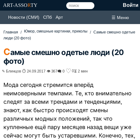
ART-ASSO
R
TY
Войти
Новости (СМИ)
СПб
Арт
☰ Меню
Юмор, смешные картинки, приколы
Главная
Самые смешно одетые
люди (20 фото)
С
амые смешно одетые люди (20
фото)
♡
0
✎ Блинцов ⏱ 24.09.2017 👁 367
🗨 0
⏳ 2 мин
Мода сегодня стремится вперёд
неимоверными темпами. Те, кто внимательно
следят за всеми трендами и тенденциями,
знают, как быстро происходят смены
различных модных положений, так что
купленные ещё пару месяцев назад вещи уже
сейчас могут быть устаревшими. Конечно, тех,