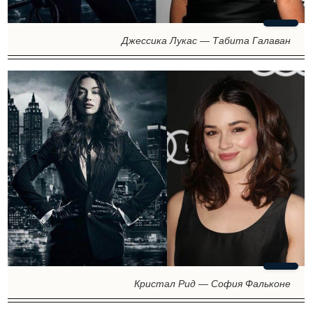
Джессика Лукас — Табита Галаван
Кристал Рид — София Фальконе