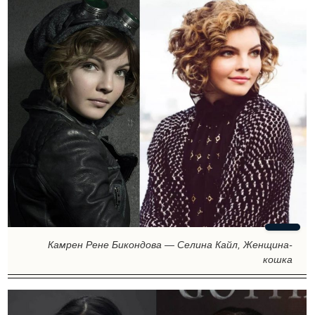
Камрен Рене Бикондова — Селина Кайл, Женщина-
кошка