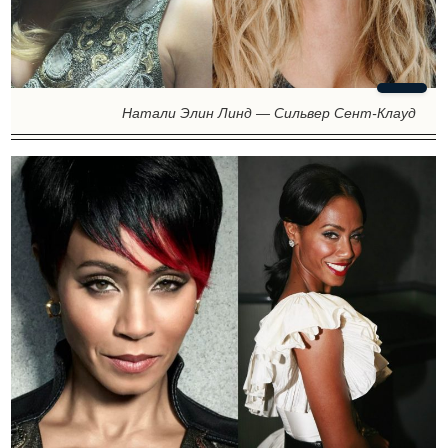
Натали Элин Линд — Сильвер Сент-Клауд