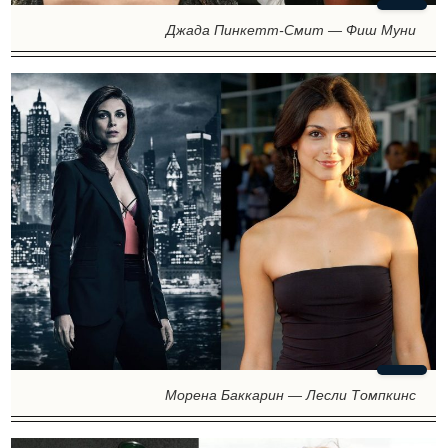
Джада Пинкетт-Смит — Фиш Муни
Морена Баккарин — Лесли Томпкинс