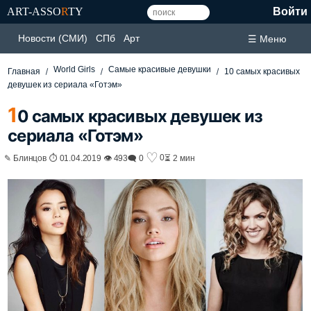
ART-ASSO
R
TY
Войти
Новости (СМИ)
СПб
Арт
☰ Меню
World Girls
Самые красивые девушки
Главная
10 самых красивых
девушек из сериала «Готэм»
1
0 самых красивых девушек из
сериала «Готэм»
♡
0
✎ Блинцов ⏱ 01.04.2019 👁 493
🗨 0
⏳ 2 мин