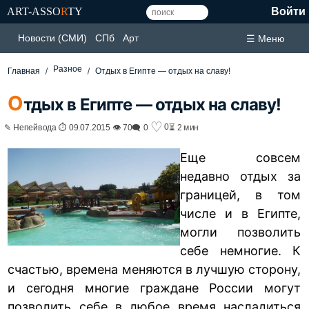
ART-ASSO
R
TY
Войти
Новости (СМИ)
СПб
Арт
☰ Меню
Разное
Главная
Отдых в Египте — отдых на славу!
О
тдых в Египте — отдых на славу!
♡
0
✎ Непейвода ⏱ 09.07.2015 👁 70
🗨 0
⏳ 2 мин
Еще совсем
недавно отдых за
границей, в том
числе и в Египте,
могли позволить
себе немногие. К
счастью, времена меняются в лучшую сторону,
и сегодня многие граждане России могут
позволить себе в любое время насладиться