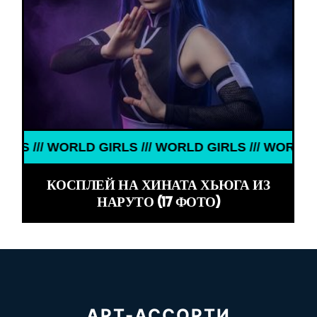
// WORLD GIRLS /// WORLD GIRLS /// WORLD GIRLS 
КОСПЛЕЙ НА ХИНАТА ХЬЮГА ИЗ
НАРУТО (17 ФОТО)
АРТ-АССОРТИ