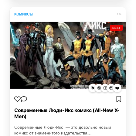
КОМИКСЫ
BEST
🌟
😮
👏
😍
❤️
Современные Люди-Икс комикс (All-New X-
Men)
Современные Люди-Икс — это довольно новый
комикс от знаменитого издательства…