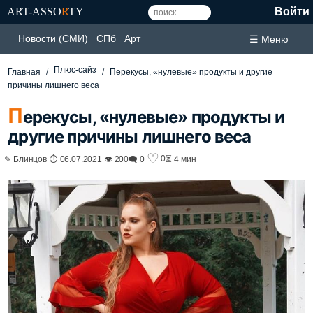
ART-ASSO
R
TY
Войти
Новости (СМИ)
СПб
Арт
☰ Меню
Плюс-сайз
Главная
Перекусы, «нулевые» продукты и другие
причины лишнего веса
П
ерекусы, «нулевые» продукты и
другие причины лишнего веса
♡
0
✎ Блинцов ⏱ 06.07.2021 👁 200
🗨 0
⏳ 4 мин