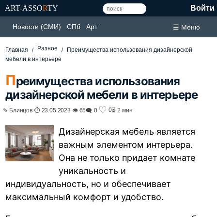
ART-ASSO
R
TY
Войти
Новости (СМИ)
СПб
Арт
☰ Меню
Разное
Главная
Преимущества использования дизайнерской
мебели в интерьере
П
реимущества использования
дизайнерской мебели в интерьере
♡
0
✎ Блинцов ⏱ 23.05.2023 👁 65
🗨 0
⏳ 2 мин
Дизайнерская мебель является
важным элементом интерьера.
Она не только придает комнате
уникальность и
индивидуальность, но и обеспечивает
максимальный комфорт и удобство.