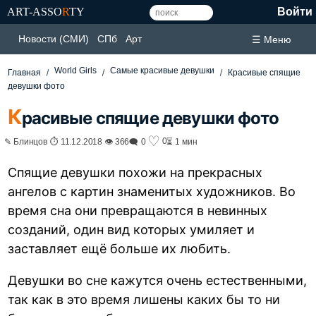
ART-ASSO
R
TY
Войти
Новости (СМИ)
СПб
Арт
☰ Меню
World Girls
Самые красивые девушки
Главная
Красивые спящие
девушки фото
К
расивые спящие девушки фото
♡
0
✎ Блинцов ⏱ 11.12.2018 👁 366
🗨 0
⏳ 1 мин
Спящие девушки похожи на прекрасных
ангелов с картин знаменитых художников. Во
время сна они превращаются в невинных
созданий, один вид которых умиляет и
заставляет ещё больше их любить.
Девушки во сне кажутся очень естественными,
так как в это время лишены каких бы то ни