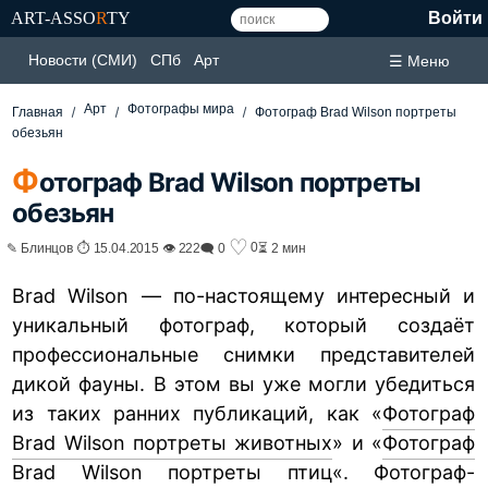
ART-ASSO
R
TY
Войти
Новости (СМИ)
СПб
Арт
☰ Меню
Арт
Фотографы мира
Главная
Фотограф Brad Wilson портреты
обезьян
Ф
отограф Brad Wilson портреты
обезьян
♡
0
✎ Блинцов ⏱ 15.04.2015 👁 222
🗨 0
⏳ 2 мин
Brad Wilson — по-настоящему интересный и
уникальный фотограф, который создаёт
профессиональные снимки представителей
дикой фауны. В этом вы уже могли убедиться
из таких ранних публикаций, как «
Фотограф
Brad Wilson портреты животных
» и «
Фотограф
Brad Wilson портреты птиц
«. Фотограф-