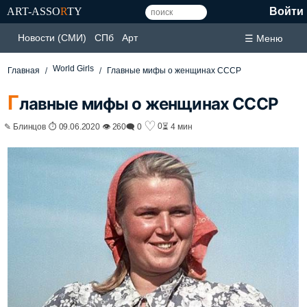
ART-ASSO
R
TY
Войти
Новости (СМИ)
СПб
Арт
☰ Меню
World Girls
Главная
Главные мифы о женщинах СССР
Г
лавные мифы о женщинах СССР
♡
0
✎ Блинцов ⏱ 09.06.2020 👁 260
🗨 0
⏳ 4 мин