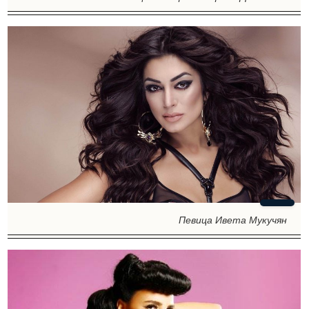
Певица Ивета Мукучян