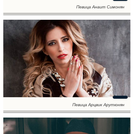
Певица Анаит Симонян
Певица Арцвик Арутюнян