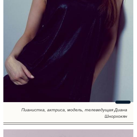
Пианистка, актриса, модель, телеведущая Диана
Шнорхокян