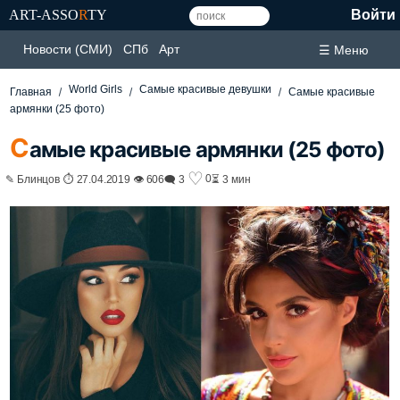
ART-ASSO
R
TY
Войти
Новости (СМИ)
СПб
Арт
☰ Меню
World Girls
Самые красивые девушки
Главная
Самые красивые
армянки (25 фото)
С
амые красивые армянки (25 фото)
♡
0
✎ Блинцов ⏱ 27.04.2019 👁 606
🗨 3
⏳ 3 мин