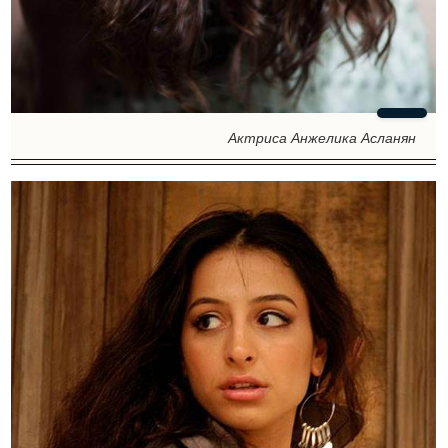
Актриса Анжелика Асланян