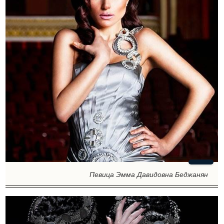
Певица Эмма Давидовна Беджанян