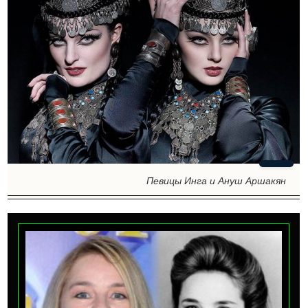
Певицы Инга и Ануш Аршакян