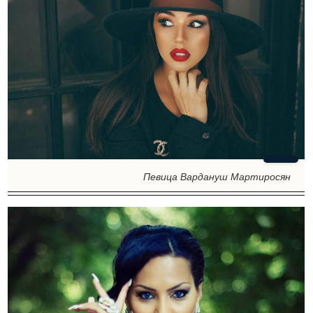
Певица Вардануш Мартиросян