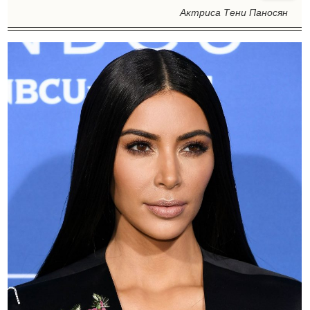
Актриса Тени Паносян