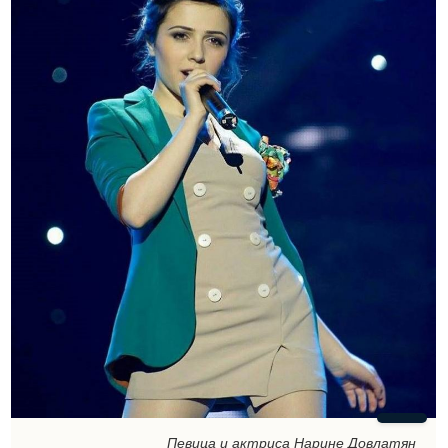
Певица и актриса Нарине Довлатян