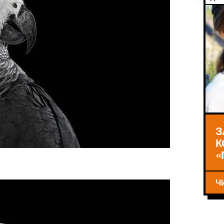
З
К
«
Ч