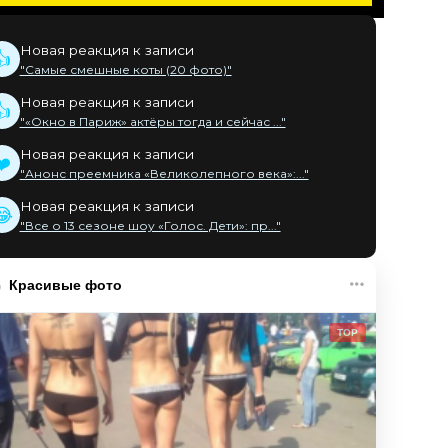
Новая реакция к записи
👍
"Самые смешные коты (20 фото)"
Новая реакция к записи
👍
"«Окно в Париж» актёры тогда и сейчас ..."
Новая реакция к записи
❤️
"Анонс преемника «Великолепного века»:..."
Новая реакция к записи
😂
"Все о 13 сезоне шоу «Голос. Дети»: пр..."
Красивые фото
TOP