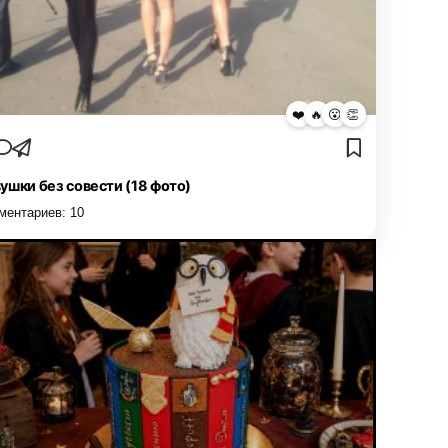
❤️
🔥
😮
👏
ушки без совести (18 фото)
ментариев:
10