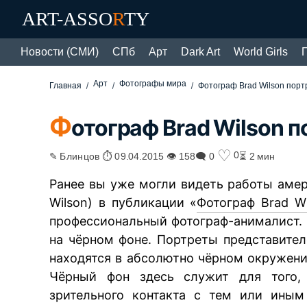
ART-ASSO
R
TY
Новости (СМИ)
СПб
Арт
Dark Art
World Girls
Арт
Фотографы мира
Главная
Фотограф Brad Wilson порт
Ф
отограф Brad Wilson 
♡
0
✎ Блинцов ⏱ 09.04.2015 👁 158
🗨 0
⏳ 2 мин
Ранее вы уже могли видеть работы амер
Wilson) в публикации «
Фотограф Brad W
профессиональный фотограф-анималист.
на чёрном фоне. Портреты представител
находятся в абсолютно чёрном окружени
Чёрный фон здесь служит для того, 
зрительного контакта с тем или иным