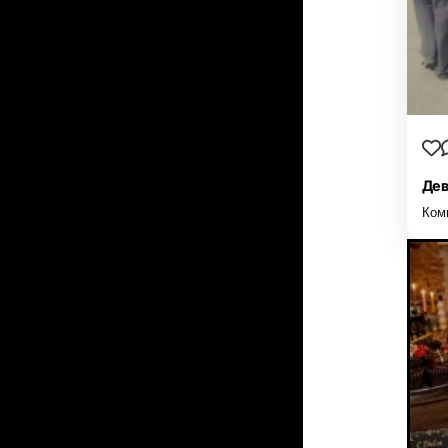
Дев
Ком