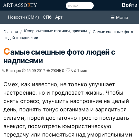
ART-ASSO
R
TY
Войти
Новости (СМИ)
СПб
Арт
☰ Меню
Юмор, смешные картинки, приколы
Главная
Самые смешные фото
людей с надписями
С
амые смешные фото людей с
надписями
♡
0
✎ Блинцов ⏱ 15.09.2017 👁 293
🗨 0
⏳ 1 мин
Смех, как известно, не только улучшает
настроение, но и продлевает жизнь. Чтобы
снять стресс, улучшить настроение на целый
день, поднять тонус организма и зарядиться
силами, порой достаточно просто послушать
анекдот, посмотреть юмористическую
передачу или посмеяться над уморительными