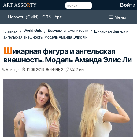
ART-ASSO
R
TY
Войти
Новости (СМИ)
СПб
Арт
☰ Меню
World Girls
Девушки знаменитости
Главная
Шикарная фигура и
ангельская внешность. Модель Аманда Элис Ли
Ш
икарная фигура и ангельская
внешность. Модель Аманда Элис Ли
♡
0
✎ Блинцов ⏱ 11.06.2019 👁 444
🗨 2
⏳ 2 мин