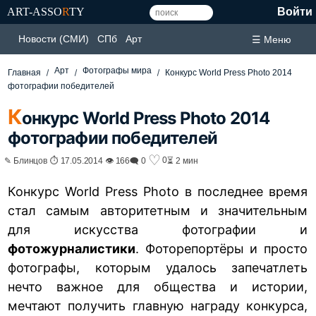
ART-ASSO
R
TY
Войти
Новости (СМИ)
СПб
Арт
☰ Меню
Арт
Фотографы мира
Главная
Конкурс World Press Photo 2014
фотографии победителей
К
онкурс World Press Photo 2014
фотографии победителей
♡
0
✎ Блинцов ⏱ 17.05.2014 👁 166
🗨 0
⏳ 2 мин
Конкурс World Press Photo в последнее время
стал самым авторитетным и значительным
для искусства фотографии и
фотожурналистики
. Фоторепортёры и просто
фотографы, которым удалось запечатлеть
нечто важное для общества и истории,
мечтают получить главную награду конкурса,