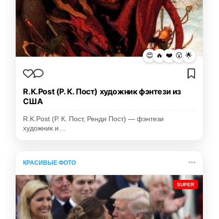
😍
🔥
❤️
😮
🌟
R.K.Post (Р. К. Пост) художник фэнтези из
США
R.K.Post (Р. К. Пост, Ренди Пост) — фэнтези
художник и…
КРАСИВЫЕ ФОТО
SUPER