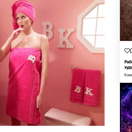
Раб
худ
Ком