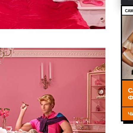
САМ
С
Ф
Ч