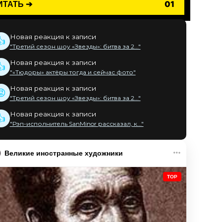
ИТАТЬ ➔
01
Новая реакция к записи
👍
"Третий сезон шоу «Звезды»: битва за 2..."
Новая реакция к записи
👍
"«Тюдоры» актёры тогда и сейчас фото"
Новая реакция к записи
😡
"Третий сезон шоу «Звезды»: битва за 2..."
Новая реакция к записи
👍
"Рэп-исполнитель SanMinor рассказал, к..."
Великие иностранные художники
TOP