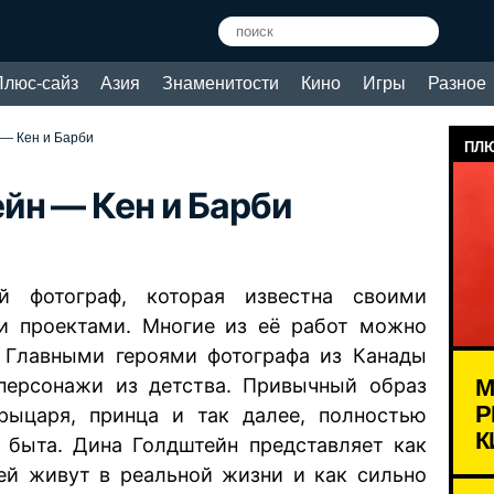
Плюс-сайз
Азия
Знаменитости
Кино
Игры
Разное
— Кен и Барби
ПЛЮ
йн — Кен и Барби
 фотограф, которая известна своими
 проектами. Многие из её работ можно
 Главными героями фотографа из Канады
М
 персонажи из детства. Привычный образ
Р
рыцаря, принца и так далее, полностью
К
 быта. Дина Голдштейн представляет как
ей живут в реальной жизни и как сильно