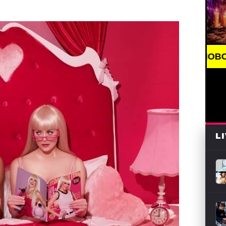
BREAKING NEWS /// НОВОСТИ (СМИ) /// СВЕЖ
L