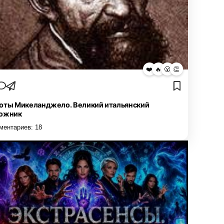
❤️
🔥
😮
👏
оты Микеланджело. Великий итальянский
ожник
ментариев:
18