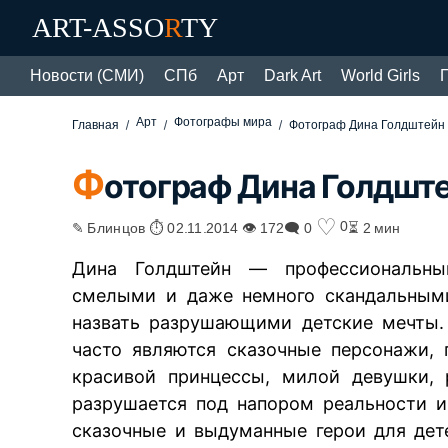
ART-ASSO
R
TY
Новости (СМИ)
СПб
Арт
Dark Art
World Girls
Арт
Фотографы мира
Главная
Фотограф Дина Голдштейн 
Ф
отограф Дина Голдште
♡
0
✎ Блинцов ⏱ 02.11.2014 👁 172
🗨 0
⏳ 2 мин
Дина Голдштейн — профессиональный
смелыми и даже немного скандальными
назвать разрушающими детские мечты.
часто являются сказочные персонажи,
красивой принцессы, милой девушки, 
разрушается под напором реальности и
сказочные и выдуманные герои для дет