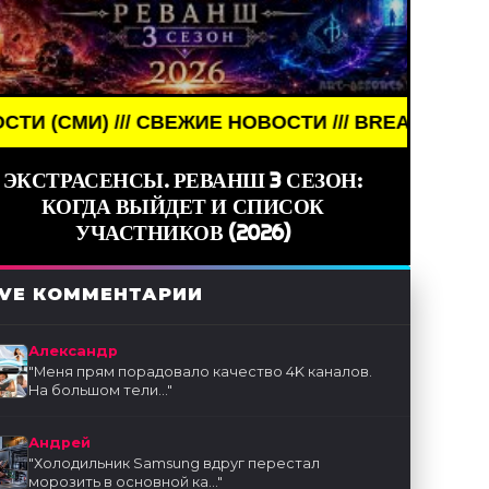
ИЕ НОВОСТИ /// BREAKING NEWS /// НОВОСТИ (СМ
ЭКСТРАСЕНСЫ. РЕВАНШ 3 СЕЗОН:
КОГДА ВЫЙДЕТ И СПИСОК
УЧАСТНИКОВ (2026)
IVE КОММЕНТАРИИ
Александр
"
Меня прям порадовало качество 4K каналов.
На большом тели...
"
Андрей
"
Холодильник Samsung вдруг перестал
морозить в основной ка...
"