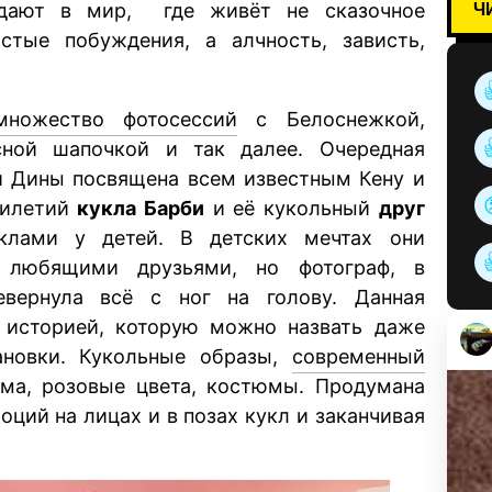
Ч
дают в мир, где живёт не сказочное
стые побуждения, а алчность, зависть,
множество фотосессий
с Белоснежкой,
сной шапочкой и так далее. Очередная
ой Дины посвящена всем известным Кену и
тилетий
кукла Барби
и её кукольный
друг
ами у детей. В детских мечтах они
 любящими друзьями, но фотограф, в
евернула всё с ног на голову. Данная
й историей, которую можно назвать даже
ановки. Кукольные образы,
современный
ома, розовые цвета, костюмы. Продумана
оций на лицах и в позах кукл и заканчивая