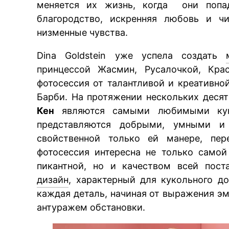
меняется их жизнь, когда они попа
благородство, искренняя любовь и чи
низменные чувства.
Dina Goldstein уже успела создать
принцессой Жасмин, Русалочкой, Кра
фотосессия от талантливой и креативн
Барби. На протяжении нескольких деся
Кен
являются самыми любимыми кукл
представляются добрыми, умными и
свойственной только ей манере, пер
фотосессия интересна не только само
пикантной, но и качеством всей пост
дизайн
, характерный для кукольного д
каждая деталь, начиная от выражения эм
антуражем обстановки.